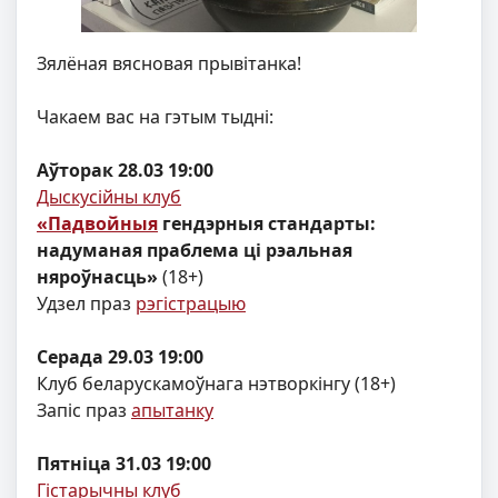
Зялёная вясновая прывітанка!
Чакаем вас на гэтым тыдні:
Аўторак 28.03 19:00
Дыскусійны клуб
«Падвойныя
гендэрныя стандарты:
надуманая праблема ці рэальная
няроўнасць»
(18+)
Удзел праз
рэгістрацыю
Cерада 29.03 19:00
Клуб беларускамоўнага нэтворкінгу (18+)
Запіс праз
апытанку
Пятніца 31.03 19:00
Гістарычны клуб