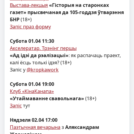
Выстава-лекцыя
«Гісторыя на старонках
газет» прысвечаная да 105-годдзя ўтварэння
БНР
(18+)
Запіс праз форму
Субота 01.04 11:30
Акселератар. Трэнінг першы
«Ад ідэі да рэалізацыі»
: як распачаць праект,
калі ёсць толькі ідэя? (18+)
Запіс у
@kropkawork
Субота 01.04 19:00
Клуб «КінаКанапа»
«Утаймаванне свавольнага»
(18+)
Запіс
тут
Нядзеля 02.04 17:00
Паэтычная вечарына
з
Аляксандрам