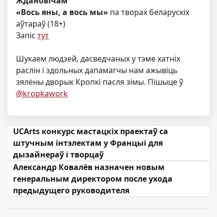
Ждановічам
«Вось яны, а вось мы»
па творах беларускіх
аўтараў (18+)
Запіс
тут
Шукаем людзей, дасведчаных у тэме хатніх
раслін і здольных дапамагчы нам ажывіць
зялёны дворык Кропкі пасля зімы. Пішыце ў
@kropkawork
Навігацыя па запісах
UCArts конкурс мастацкіх праектаў са
штучным інтэлектам у Францыі для
дызайнераў і творцаў
Александр Ковалёв назначен новым
генеральным директором после ухода
предыдущего руководителя