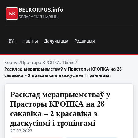
BELKORPUS.info
БК
БЕЛАРУСКІЯ НАВІНЫ
BY1
Навіны
Далучыцца
Рэдакцыя
Корпус
/
Прастора КРОПКА. Тбілісі
/
Расклад мерапрыемстваў у Прасторы КРОПКА на 28
сакавіка – 2 красавіка з дыскусіямі і трэнінгамі
Расклад мерапрыемстваў у
Прасторы КРОПКА на 28
сакавіка – 2 красавіка з
дыскусіямі і трэнінгамі
27.03.2023