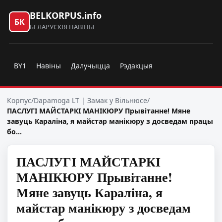
BELKORPUS.info
БК
БЕЛАРУСКІЯ НАВІНЫ
BY1
Навіны
Далучыцца
Рэдакцыя
Корпус
/
Dapamoga LT | Замак у Вільнюсе
/
ПАСЛУГІ МАЙСТАРКІ МАНІКЮРУ Прывітанне! Мяне
завуць Караліна, я майстар манікюру з досведам працы
бо…
ПАСЛУГІ МАЙСТАРКІ
МАНІКЮРУ Прывітанне!
Мяне завуць Караліна, я
майстар манікюру з досведам