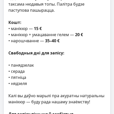
таксама нюдавыя топы. Палітра будзе
паступова пашырацца.
Кошт:
• манікюр —
15 €
• манікюр + умацаванне гелем —
20 €
• нарошчванне —
35–40 €
Свабодныя дні для запісу:
• панядзелак
• серада
• пятніца
• нядзеля
Калі вы даўно марылі пра акуратны натуральны
манікюр — буду рада нашаму знаёмству!