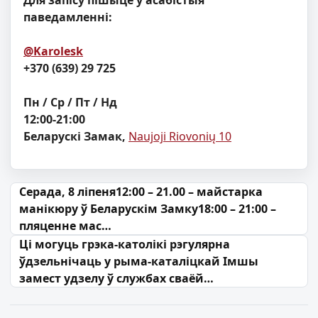
Для запісу пішыце ў асабістыя
паведамленні:
@Karolesk
+370 (639) 29 725
Пн / Ср / Пт / Нд
12:00-21:00
Беларускі Замак,
Naujoji Riovonių 10
Навігацыя па запісах
Серада, 8 ліпеня12:00 – 21.00 – майстарка
манікюру ў Беларускім Замку18:00 – 21:00 –
пляценне мас…
Ці могуць грэка-католікі рэгулярна
ўдзельнічаць у рыма-каталіцкай Імшы
замест удзелу ў службах сваёй…