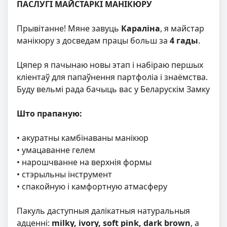
ПАСЛУГІ
МАЙСТАРКІ МАНІКЮРУ
Прывітанне! Мяне завуць
Караліна
, я майстар
манікюру з досведам працы больш за
4 гады
.
Цяпер я пачынаю новы этап і набіраю першых
кліентаў для папаўнення партфоліа і знаёмства.
Буду вельмі рада бачыць вас у Беларускім Замку
Што прапаную:
• акуратны камбінаваны манікюр
• умацаванне гелем
• нарошчванне на верхнія формы
• стэрыльны інструмент
• спакойную і камфортную атмасферу
Пакуль даступныя далікатныя натуральныя
адценні:
milky, ivory, soft pink, dark brown
, а