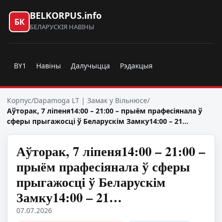
BELKORPUS.info
БК
БЕЛАРУСКІЯ НАВІНЫ
BY1
Навіны
Далучыцца
Рэдакцыя
Корпус
/
Dapamoga LT | Замак у Вільнюсе
/
Аўторак, 7 ліпеня14:00 – 21:00 – прыём прафесіянала ў
сферы прыгажосці ў Беларускім Замку14:00 – 21…
Аўторак, 7 ліпеня14:00 – 21:00 –
прыём прафесіянала ў сферы
прыгажосці ў Беларускім
Замку14:00 – 21…
07.07.2026