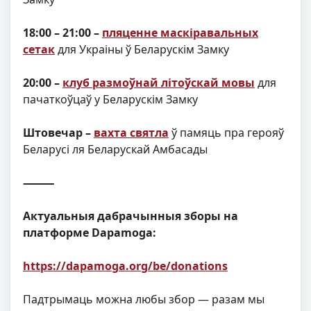
18:00 – 21:00 –
пляценне маскіравальных
сетак
для Украіны ў Беларускім Замку
20:00 –
клуб размоўнай літоўскай мовы
для
пачаткоўцаў у Беларускім Замку
Штовечар
–
вахта святла
ў памяць пра герояў
Беларусі ля Беларускай Амбасады
⸻
Актуальныя дабрачынныя зборы на
платформе
Dapamoga:
https://dapamoga.org/be/donations
Падтрымаць можна любы збор — разам мы