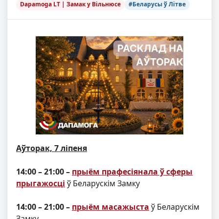
Dapamoga LT | Замак у Вільнюсе
#Беларусы ў Літве
Аўторак, 7 ліпеня
14:00 – 21:00 –
прыём прафесіянала ў сферы
прыгажосці
ў Беларускім Замку
14:00 – 21:00 –
прыём масажыста
ў Беларускім
Замку