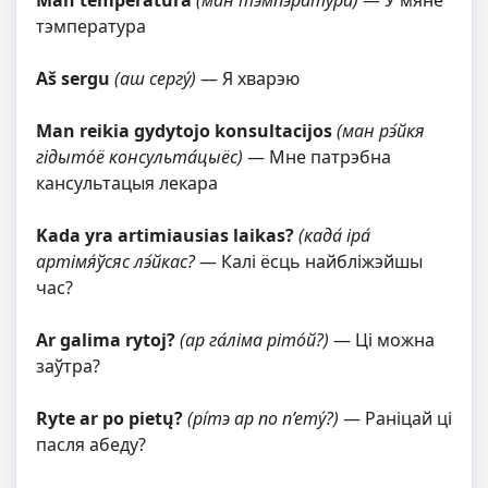
Man temperatūra
(ман тэмпэрату́ра)
— У мяне
тэмпература
Aš sergu
(аш сергу́)
— Я хварэю
Man reikia gydytojo konsultacijos
(ман рэ́йкя
гідыто́ё консульта́цыёс)
— Мне патрэбна
кансультацыя лекара
Kada yra artimiausias laikas?
(када́ іра́
артімя́ўсяс лэ́йкас?
— Калі ёсць найбліжэйшы
час?
Ar galima rytoj?
(ар га́ліма ріто́й?)
— Ці можна
заўтра?
Ryte ar po pietų?
(рі́тэ ар по п’ету́?)
— Раніцай ці
пасля абеду?