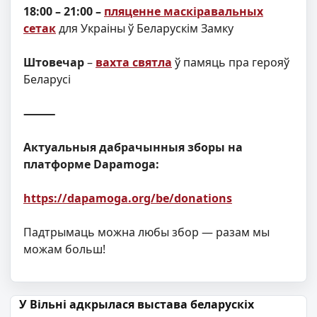
18:00 – 21:00 –
пляценне маскіравальных
сетак
для Украіны ў Беларускім Замку
Штовечар
–
вахта святла
ў памяць пра герояў
Беларусі
⸻
Актуальныя дабрачынныя зборы на
платформе
Dapamoga:
https://dapamoga.org/be/donations
Падтрымаць можна любы збор — разам мы
можам больш!
Навігацыя па запісах
У Вільні адкрылася выстава беларускіх