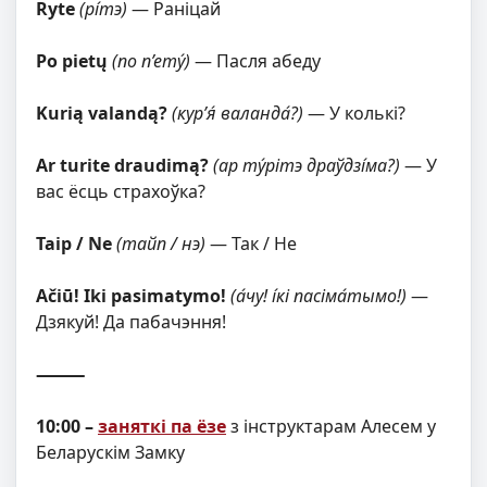
Ryte
(рі́тэ)
— Раніцай
Po pietų
(по п’ету́)
— Пасля абеду
Kurią valandą?
(кур’я́ валанда́?)
— У колькі?
Ar turite draudimą?
(ар ту́рітэ драўдзі́ма?)
— У
вас ёсць страхоўка?
Taip / Ne
(тайп / нэ)
— Так / Не
Ačiū! Iki pasimatymo!
(а́чу! і́кі пасіма́тымо!)
—
Дзякуй! Да пабачэння!
⸻
10:00 –
заняткі па ёзе
з інструктарам Алесем у
Беларускім Замку