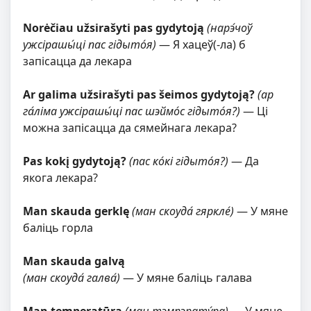
Norėčiau užsirašyti pas gydytoją
(нарэ́чоў
ужсірашы́ці пас гідыто́я)
— Я хацеў(-ла) б
запісацца да лекара
Ar galima užsirašyti pas šeimos gydytoją?
(ар
га́ліма ужсірашы́ці пас шэймо́с гідыто́я?)
— Ці
можна запісацца да сямейнага лекара?
Pas kokį gydytoją?
(пас ко́кі гідыто́я?)
— Да
якога лекара?
Man skauda gerklę
(ман скоуда́ гяркле́)
— У мяне
баліць горла
Man skauda galvą
(ман скоуда́ галва́)
— У мяне баліць галава