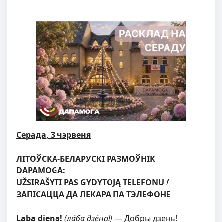
Серада, 3 чэрвеня
ЛІТОЎСКА-БЕЛАРУСКІ РАЗМОЎНІК
DAPAMOGA:
UŽSIRAŠYTI PAS GYDYTOJĄ TELEFONU
/
ЗАПІСАЦЦА ДА ЛЕКАРА ПА ТЭЛЕФОНЕ
Laba diena!
(ла́ба дзе́на!)
— Добры дзень!