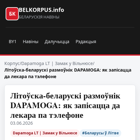
BELKORPUS.info
БК
БЕЛАРУСКІЯ НАВІНЫ
BY1
Навіны
Далучыцца
Рэдакцыя
Корпус
/
Dapamoga LT | Замак у Вільнюсе
/
Літоўска-беларускі размоўнік DAPAMOGA: як запісацца
да лекара па тэлефоне
Літоўска-беларускі размоўнік
DAPAMOGA: як запісацца да
лекара па тэлефоне
03.06.2026
Dapamoga LT | Замак у Вільнюсе
#Беларусы ў Літве