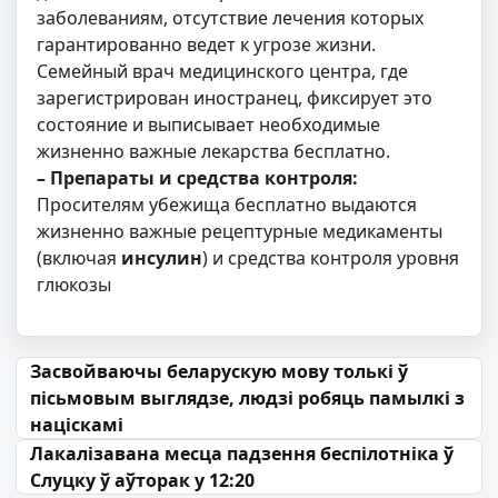
заболеваниям, отсутствие лечения которых
гарантированно ведет к угрозе жизни.
Семейный врач медицинского центра, где
зарегистрирован иностранец, фиксирует это
состояние и выписывает необходимые
жизненно важные лекарства бесплатно.
– Препараты и средства контроля:
Просителям убежища бесплатно выдаются
жизненно важные рецептурные медикаменты
(включая
инсулин
) и средства контроля уровня
глюкозы
Навігацыя па запісах
Засвойваючы беларускую мову толькі ў
пісьмовым выглядзе, людзі робяць памылкі з
націскамі
Лакалізавана месца падзення беспілотніка ў
Слуцку ў аўторак у 12:20