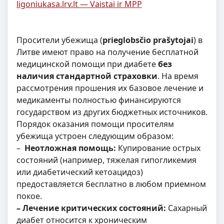
ligoniukasa.lrv.lt — Vaistai ir MPP
Просители убежища (
prieglobsčio prašytojai
) в
Литве имеют право на получение бесплатной
медицинской помощи при диабете
без
наличия стандартной страховки
. На время
рассмотрения прошения их базовое лечение и
медикаменты полностью финансируются
государством из других бюджетных источников.
Порядок оказания помощи просителям
убежища устроен следующим образом:
–
Неотложная помощь:
Купирование острых
состояний (например, тяжелая гипогликемия
или диабетический кетоацидоз)
предоставляется бесплатно в любом приемном
покое.
– Лечение критических состояний:
Сахарный
диабет относится к хроническим