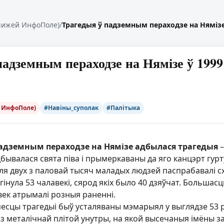
чижей ИнфоПоле)
/
Трагедыя ў падземным пераходзе на Нямізе ў
адземным пераходзе на Нямізе ў 1999 г
 ИнфоПоле)
#Навіны_суполак
#Палітыка
 падземным пераходзе на Нямізе адбылася трагедыя
–
бывалася свята піва і прымеркаваны да яго канцэрт гур
ля двух з паловай тысяч маладых людзей паспрабавалі сх
гінула 53 чалавекі, сярод якіх было 40 дзяўчат. Большасць
век атрымалі розныя раненні.
месцы трагедыі быў усталяваны мэмарыял у выглядзе 53 р
з металічнай плітой унутры, на якой высечаныя імёны за