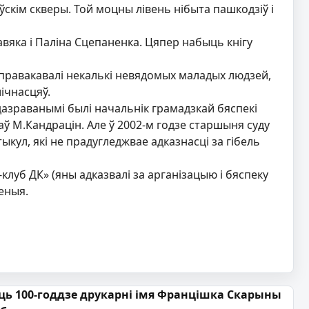
скім скверы. Той моцны лівень нібыта пашкодзіў і
авяка і Паліна Сцепаненка. Цяпер набыць кнігу
 справакавалі некалькі невядомых маладых людзей,
ічнасцяў.
азраванымі былі начальнік грамадзкай бяспекі
ў М.Кандрацін. Але ў 2002-м годзе старшыня суду
кул, які не прадугледжвае адказнасці за гібель
-клуб ДК» (яны адказвалі за арганізацыю і бяспеку
еныя.
ць 100-годдзе друкарні імя Францішка Скарыны