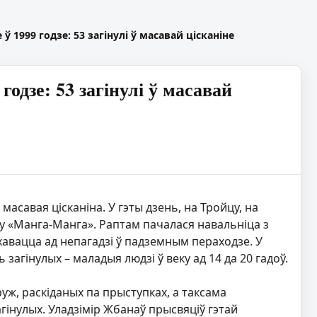
 1999 годзе: 53 загінулі ў масавай цісканіне
одзе: 53 загінулі ў масавай
 масавая цісканіна. У гэты дзень, на Тройцу, на
ту «Манга-Манга». Раптам пачалася навальніца з
авацца ад непагадзі ў падземным пераходзе. У
 загінулых – маладыя людзі ў веку ад 14 да 20 гадоў.
уж, раскіданых па прыступках, а таксама
гінулых. Уладзімір Жбанаў прысвяціў гэтай