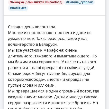
Чыжоўка (Семь чижей ИнфоПоле)
#Навіны_суполак
#Палітыка
Сегодня день волонтера.
Многие из нас не знают про него и даже не
думают о нем. Так сложилось, такое у нас
волонтерство в Беларуси.
Мы все участники марафона: очень
длительного, тяжелого и выматывающего. Но
мы бежим и мы справимся. У нас есть на кого
равняться – наші прекрасні та сміливі сусіди!
С нами рядом бегут тысячи беларусов, для
которых «свобода», «честь» и «правда» не
пустые слова и иллюзии.
Мы превращаемся в один огромный поток, где
каждый значит многое. Да, нам иногда тяжело,
сердце разрывается и хочется все бросить. Но
сложно бросить то, что несешь в себе.