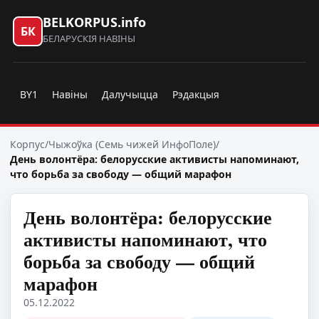
BELKORPUS.info
БК
БЕЛАРУСКІЯ НАВІНЫ
BY1
Навіны
Далучыцца
Рэдакцыя
Корпус
/
Чыжоўка (Семь чижей ИнфоПоле)
/
День волонтёра: белорусские активисты напоминают,
что борьба за свободу — общий марафон
День волонтёра: белорусские
активисты напоминают, что
борьба за свободу — общий
марафон
05.12.2022