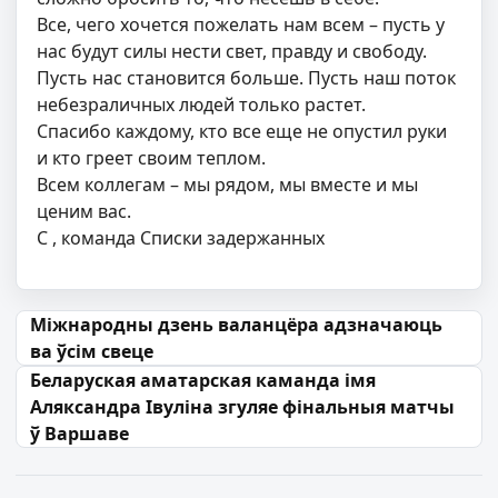
Все, чего хочется пожелать нам всем – пусть у
нас будут силы нести свет, правду и свободу.
Пусть нас становится больше. Пусть наш поток
небезраличных людей только растет.
Спасибо каждому, кто все еще не опустил руки
и кто греет своим теплом.
Всем коллегам – мы рядом, мы вместе и мы
ценим вас.
С
, команда Списки задержанных
Навігацыя па запісах
Міжнародны дзень валанцёра адзначаюць
ва ўсім свеце
Беларуская аматарская каманда імя
Аляксандра Івуліна згуляе фінальныя матчы
ў Варшаве