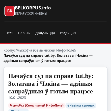
BELKORPUS.info
БК
БЕЛАРУСКІЯ НАВІНЫ
BY1
Навіны
Далучыцца
Рэдакцыя
Корпус
/
Чыжоўка (Семь чижей ИнфоПоле)
/
Пачаўся суд па справе tut.by: Золатава і Чэкіна —
адзіныя сапраўдныя ў гэтым працэсе
Пачаўся суд па справе tut.by:
Золатава і Чэкіна — адзіныя
сапраўдныя ў гэтым працэсе
10.01.2023
Чыжоўка (Семь чижей ИнфоПоле)
#Навіны_суполак