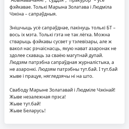
“Абвінавачанні”, “суддзя”, “пракурор” – усё
фэйкавае. Толькі Марына Золатава і Людміла
Чэкіна – сапраўдныя.
Знішчыць усё сапраўднае, пакінуць толькі БТ –
вось іх мэта. Толькі гэта не так лёгка. Можна
стварыць фэйкавы сусвет у тэлевізары, але ж
вакол нас рэчаіснасць, якую нават азаронак не
здолее схаваць за сваёю магутнай дупай.
Людзям патрэбна сапраўдная журналістыка, а
не азаронкі. Людзям патрэбны тут.бай. І тут.бай
жыве і працуе, нягледзячы ні на што.
Свабоду Марыне Золатавай і Людміле Чэкінай!
Жыве незалежная прэса!
Жыве тут.бай!
Жыве Беларусь!