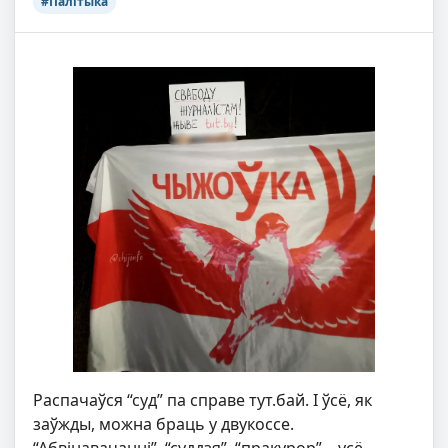
#Палітыка
Распачаўся “суд” па справе тут.бай. І ўсё, як
заўжды, можна браць у двукоссе.