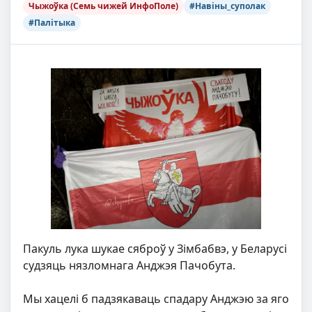
Чыжоўка (Семь чижей ИнфоПоле)
#Навіны_суполак
#Палітыка
Пакуль лука шукае сяброў у Зімбабвэ, у Беларусі
судзяць нязломнага Анджэя Пачобута.
Мы хацелі б падзякаваць спадару Анджэю за яго