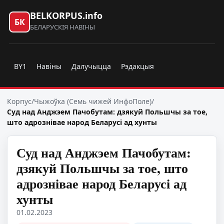
BELKORPUS.info
БК
БЕЛАРУСКІЯ НАВІНЫ
BY1
Навіны
Далучыцца
Рэдакцыя
Корпус
/
Чыжоўка (Семь чижей ИнфоПоле)
/
Суд над Анджэем Пачобутам: дзякуй Польшчы за тое,
што адрознівае народ Беларусі ад хунты
Суд над Анджэем Пачобутам:
дзякуй Польшчы за тое, што
адрознівае народ Беларусі ад
хунты
01.02.2023