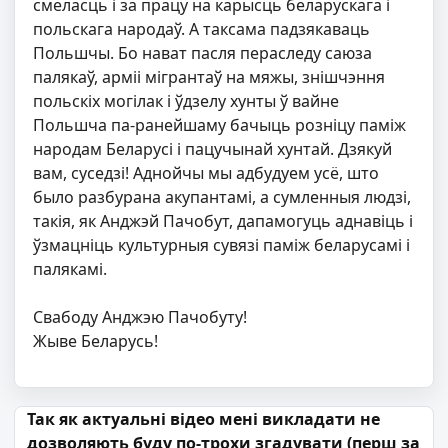
смеласць і за працу на карысць беларускага і
польскага народаў. А таксама падзякаваць
Польшчы. Бо нават пасля пераследу саюза
палякаў, арміі мігрантаў на мяжы, знішчэння
польскіх могілак і ўдзелу хунты ў вайне
Польшча па-ранейшаму бачыць розніцу паміж
народам Беларусі і пацучынай хунтай. Дзякуй
вам, суседзі! Аднойчы мы адбудуем усё, што
было разбурана акупантамі, а сумленныя людзі,
такія, як Анджэй Пачобут, дапамогуць аднавіць і
ўзмацніць культурныя сувязі паміж беларусамі і
палякамі.
Свабоду Анджэю Пачобуту!
Жыве Беларусь!
Навігацыя па запісах
Так як актуальні відео мені викладати не
дозволяють буду по-трохи згадувати (перш за