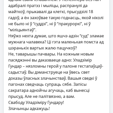
адабралі пратэз і мыліцы, распранулі да
майткоў, прыкавалі да клеткі, прысудзілі 18
гадоў, а ён захоўвае такую годнасць, якой ніколі
не было ні ў “суддзі”, ні ў “пракуроркі”, ні ў
“міліцыянтаў”.
Няўжо нехта думае, што яшчэ адзін “суд” зламае
мужнага чалавека? Ці гэта маленькая помста ад
шэранькіх вартых жалю пацучкоў?
Не, таварышы пачвары. На кожным новым
пасяджэнні вы даказваеце адно: Уладзімір
Гундар – нязломны герой у палоне гестапаўцаў-
садыстаў. Вы дэманструеце на ўвесь свет
доказы ўласных злачынстваў. Вашыя сведкі ў
пагонах сведчаць супраць сябе. Запісы
сакратара аднойчы агучаць, каб вынесці
прысуд. Але не палітвязню, а вам.
Свабоду Уладзіміру Гундару!
Злачынцы адкажуць!