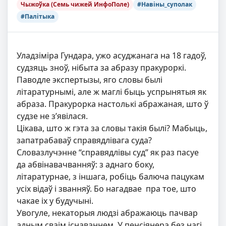
Чыжоўка (Семь чижей ИнфоПоле)
#Навіны_суполак
#Палітыка
Уладзіміра Гундара, ужо асуджанага на 18 гадоў,
судзяць зноў, нібыта за абразу пракуроркі.
Паводле экспертызы, яго словы былі
літаратурнымі, але ж маглі быць успрынятыя як
абраза. Пракурорка настолькі абражаная, што ў
судзе не з’явілася.
Цікава, што ж гэта за словы такія былі? Мабыць,
запатрабаваў справядлівага суда?
Словазлучэнне “справядлівы суд” як раз пасуе
да абвінавачванняў: з аднаго боку,
літаратурнае, з іншага, робіць балюча пацукам
усіх відаў і званняў. Бо нагадвае пра тое, што
чакае іх у будучыні.
Увогуле, некаторыя людзі абражаюць пачвар
адным сваім існаваннем. У пенсіянера без нагі