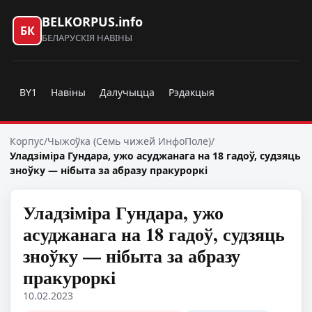
BELKORPUS.info
БК
БЕЛАРУСКІЯ НАВІНЫ
BY1
Навіны
Далучыцца
Рэдакцыя
Корпус
/
Чыжоўка (Семь чижей ИнфоПоле)
/
Уладзіміра Гундара, ужо асуджанага на 18 гадоў, судзяць
зноўку — нібыта за абразу пракуроркі
Уладзіміра Гундара, ужо
асуджанага на 18 гадоў, судзяць
зноўку — нібыта за абразу
пракуроркі
10.02.2023