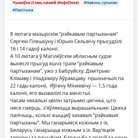
Чыжоўка (Семь чижей ИнфоПоле)
#Навіны_суполак
#Палітыка
8 лютага мазырскім “рэйкавым партызанам”
Сяргею Плешкуну і Юрыю Сельвічу прысудзілі
16 і 14 гадоў калоніі.
А 10 лютага ў Магілёўскім абласным судзе
вынеслі прысуд яшчэ траім “рэйкавым
партызанам”, ужо з Бабруйску. Дзмітрыю
Клімаву і Уладзіміру Аўрамцаву прызначылі па
22 гады калоніі, Яўгену Мінкевічу — 1,5 года
калоніі, яго вызвалілі па амністыі.
Часам некалькі хвілін затрымкі цягніка, што
нясе смерць, з’яўляюцца вырашальнымі. Цяжка
палічыць, колькі жыццяў захавалі “рэйкавыя
партызаны”. Мы ганарымся кожным з іх,
Беларусь ганарыцца кожным з іх. Вар’яцкія
тэрміны за пацыфізм, барацьбу з ардой за нашу