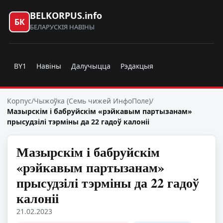
BELKORPUS.info
БК
БЕЛАРУСКІЯ НАВІНЫ
BY1
Навіны
Далучыцца
Рэдакцыя
Корпус
/
Чыжоўка (Семь чижей ИнфоПоле)
/
Мазырскім і бабруйскім «рэйкавым партызанам»
прысудзілі тэрміны да 22 гадоў калоніі
Мазырскім і бабруйскім
«рэйкавым партызанам»
прысудзілі тэрміны да 22 гадоў
калоніі
21.02.2023