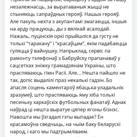
незалежнасць, за выратаваныя жыцці не
спыняюць сапраўдных герояў. Нашых герояў.
Але пакуль нехта з акупантамі змагаецца, іншыя
на арду працуюць, ды з вялікай асалодай.
Нажаль, пуцінскія оркі прыйшліся да густу не
толькі “таракану” і “красаўцам”, якім падабаецца
гуляцца ў вайнушку. Напрыклад, сервіс па
рамонту тэлефонаў з Бабруйску прапанаваў у
сацсетках зніжку грамадзянам Украіны, што
праспяваюць гімн Расіі. Але… Нешта пайшло не
так, допіс выдалілі праз некалькі гадзін. Бо
апасля соцень каментароў ябацька-уладальнік
зразумеў, што праспяваюць яму хіба толькі
песеньку харкаўскіх футбольных фанатаў
. Аднак
наўрад ці нешта выратуе цяпер ягоны бізнэс.
Навошта мы ўзгадалі гэты выпадак? Ён
красамоўна сведчыць, на чыім баку беларускі
народ, і каго мы падтрымліваем.