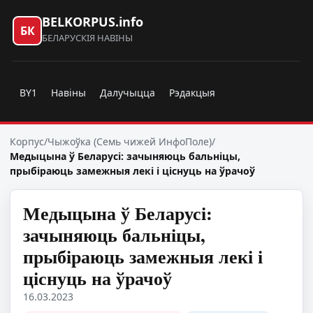
BELKORPUS.info
БК
БЕЛАРУСКІЯ НАВІНЫ
BY1
Навіны
Далучыцца
Рэдакцыя
Корпус
/
Чыжоўка (Семь чижей ИнфоПоле)
/
Медыцына ў Беларусі: зачыняюць бальніцы,
прыбіраюць замежныя лекі і ціснуць на ўрачоў
Медыцына ў Беларусі:
зачыняюць бальніцы,
прыбіраюць замежныя лекі і
ціснуць на ўрачоў
16.03.2023