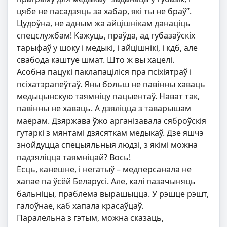
цябе не пасадзяць за хабар, які ты не браў”.
Цудоўна, не адным жа айцішнікам данаціць
спецслужбам! Кажуць, праўда, ад губазаўскіх
тарыфаў у шоку і медыкі, і айцішнікі, і кдб, але
свабода каштуе шмат. Што ж вы хацелі.
Асобна пацукі паклапаціліся пра псіхіятраў і
псіхатэрапеўтаў. Яны больш не павінны хаваць
медыцынскую таямніцу пацыентаў. Нават так,
павінны не хаваць. А дзяліцца з таварышам
маёрам. Дзяржава ўжо арганізавала сяброўскія
гутаркі з мянтамі дзясяткам медыкаў. Дзе яшчэ
знойдуцца спецыяльныя людзі, з якімі можна
падзяліцца таямніцай? Вось!
Ёсць, канешне, і негатыў – медперсанала не
хапае па ўсёй Беларусі. Але, калі пазачыняць
бальніцы, праблема вырашыцца. У рэшце рэшт,
галоўнае, каб хапала красаўцаў.
Паралельна з гэтым, можна сказаць,