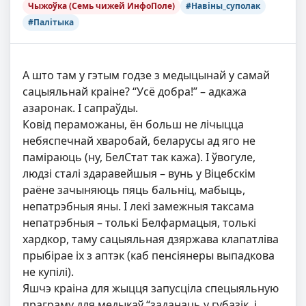
Чыжоўка (Семь чижей ИнфоПоле)
#Навіны_суполак
#Палітыка
А што там у гэтым годзе з медыцынай у самай
сацыяльнай краіне? “Усё добра!” – адкажа
азаронак. І сапраўды.
Ковід пераможаны, ён больш не лічыцца
небяспечнай хваробай, беларусы ад яго не
паміраюць (ну, БелСтат так кажа). І ўвогуле,
людзі сталі здаравейшыя – вунь у Віцебскім
раёне зачыняюць пяць бальніц, мабыць,
непатрэбныя яны. І лекі замежныя таксама
непатрэбныя – толькі Белфармацыя, толькі
хардкор, таму сацыяльная дзяржава клапатліва
прыбірае іх з аптэк (каб пенсіянеры выпадкова
не купілі).
Яшчэ краіна для жыцця запусціла спецыяльную
праграму для медыкаў “заданаць у губазік, і