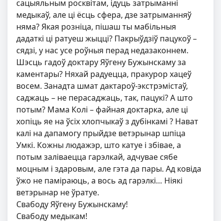
сацыяльным росквітам, ідуць затрыманні
медыкаў, але ці ёсць сфера, дзе затрыманняў
няма? Якая розніца, пішаш ты мабільныя
дадаткі ці ратуеш жыцці? Пакрыўдзіў пацукоў –
сядзі, у нас усе роўныя перад недазаконнем.
Шэсць гадоў доктару Яўгену Бужынскаму за
каментары? Няхай радуецца, пракурор хацеў
восем. Занадта шмат дактароў-экстрэмістаў,
саджаць – не перасаджаць, так, пацукі? А што
потым? Мама Колі – файная доктарка, але ці
хопіць яе на ўсіх хлопчыкаў з дубінкамі ? Нават
калі на дапамогу прыйдзе ветэрынар шпіца
Умкі. Кожны людажэр, што катуе і збівае, а
потым заліваецца гарэлкай, адчувае сябе
моцным і здаровым, але гэта да пары. Ад ковіда
ўжо не паміраюць, а вось ад гарэлкі… Ніякі
ветэрынар не ўратуе
.
Свабоду Яўгену Бужынскаму!
Свабоду медыкам!