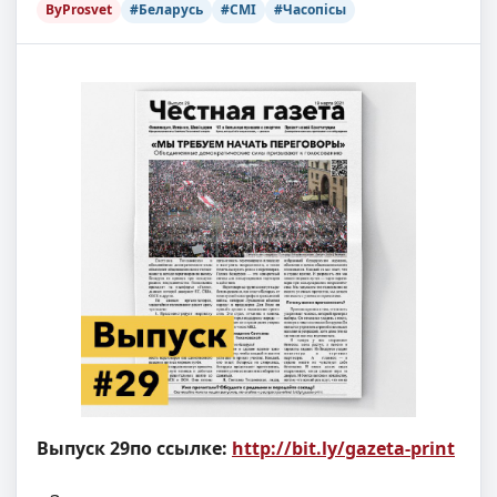
ByProsvet
#Беларусь
#СМІ
#Часопісы
Выпуск 29
по ссылке:
http://bit.ly/gazeta-print