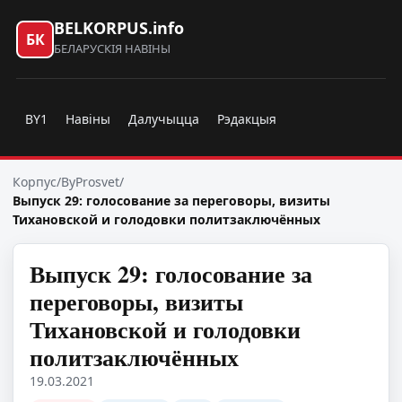
BELKORPUS.info
БК
БЕЛАРУСКІЯ НАВІНЫ
BY1
Навіны
Далучыцца
Рэдакцыя
Корпус
/
ByProsvet
/
Выпуск 29: голосование за переговоры, визиты
Тихановской и голодовки политзаключённых
Выпуск 29: голосование за
переговоры, визиты
Тихановской и голодовки
политзаключённых
19.03.2021