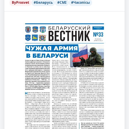
ByProsvet
#Беларусь
#СМІ
#Часопісы