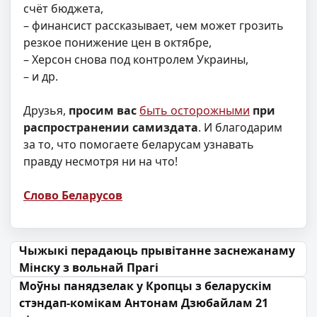
счёт бюджета,
– финансист рассказывает, чем может грозить
резкое понижение цен в октябре,
– Херсон снова под контролем Украины,
– и др.
Друзья,
просим вас
быть осторожными
при
распространении самиздата
. И благодарим
за то, что помогаете беларусам узнавать
правду несмотря ни на что!
Слово Беларусов
Навігацыя па запісах
Чыжыкі перадаюць прывітанне заснежанаму
Мінску з вольнай Прагі
Моўны панядзелак у Кропцы з беларускім
стэндап-комікам Антонам Дзюбайлам 21