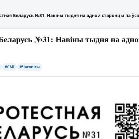
стная Беларусь №31: Навіны тыдня на адной старонцы па ўсіх
Беларусь №31: Навіны тыдня на адной
#СМІ
#Часопісы