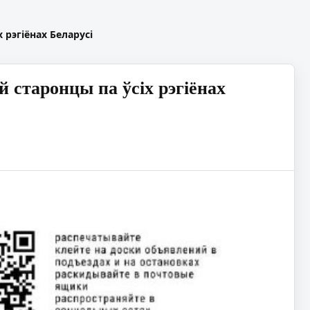
 рэгіёнах Беларусі
 старонцы па ўсіх рэгіёнах