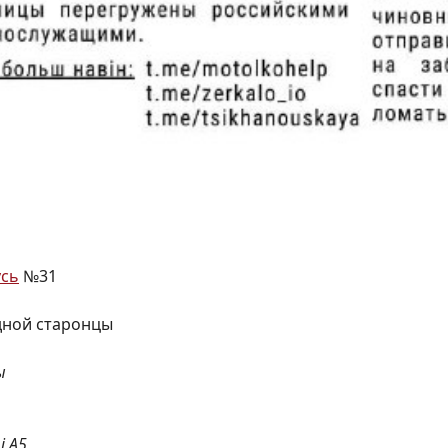
усь
№31
дной старонцы
ы
і А5