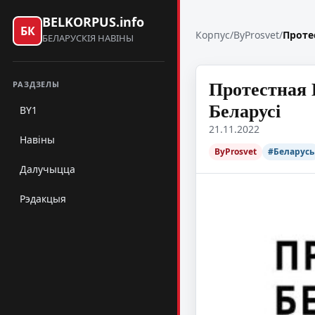
BELKORPUS.info
БК
Корпус
/
ByProsvet
/
Проте
БЕЛАРУСКІЯ НАВІНЫ
Протестная 
РАЗДЗЕЛЫ
Беларусі
BY1
21.11.2022
Навіны
ByProsvet
#Беларусь
Далучыцца
Рэдакцыя