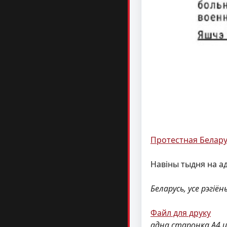
Протестная Белар
Навіны тыдня на а
Беларусь, усе рэгіён
Файл для друку
адна старонка А4 ц