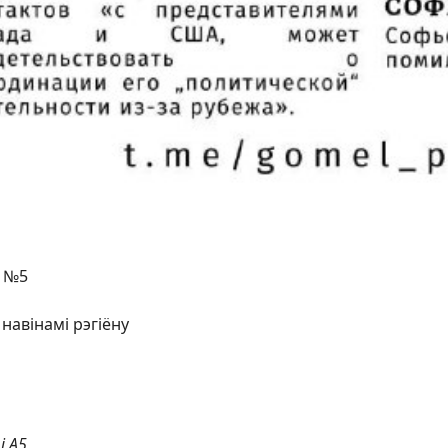
№5
 навінамі рэгіёну
і А5