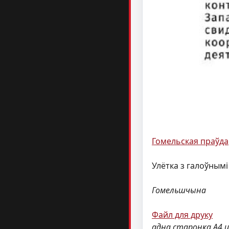
Гомельская праўда
Улётка з галоўнымі
Гомельшчына
Файл для друку
адна старонка А4 ц