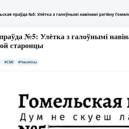
ьская праўда №5: Улётка з галоўнымі навінамі рэгіёну Гом
праўда №5: Улётка з галоўнымі наві
ной старонцы
#СМІ
#Часопісы