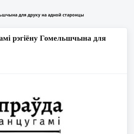
ельшчына для друку на адной старонцы
намі рэгіёну Гомельшчына для