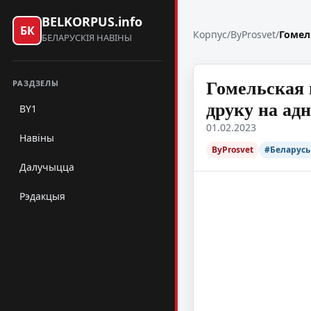
BELKORPUS.info
БК
Корпус
/
ByProsvet
/
Гомел
БЕЛАРУСКІЯ НАВІНЫ
Гомельская 
РАЗДЗЕЛЫ
друку на ад
BY1
01.02.2023
Навіны
ByProsvet
#Беларусь
Далучыцца
Рэдакцыя