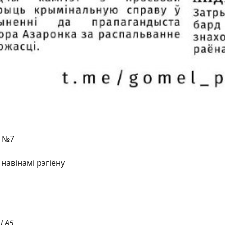
№7
 навінамі рэгіёну
і А5