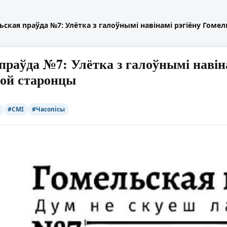
ьская праўда №7: Улётка з галоўнымі навінамі рэгіёну Гом
праўда №7: Улётка з галоўнымі наві
ной старонцы
#СМІ
#Часопісы