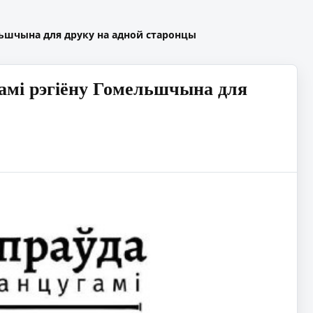
ельшчына для друку на адной старонцы
намі рэгіёну Гомельшчына для