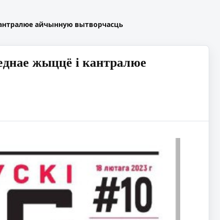
кантралюе айчынную вытворчасць
еднае жыццё і кантралюе