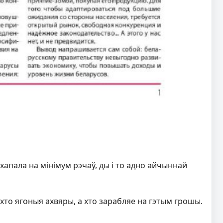
апала на мінімум рэчаў, ды і то адно айчыннай
хто ягоныя ахвяры, а хто зарабляе на гэтым грошы.