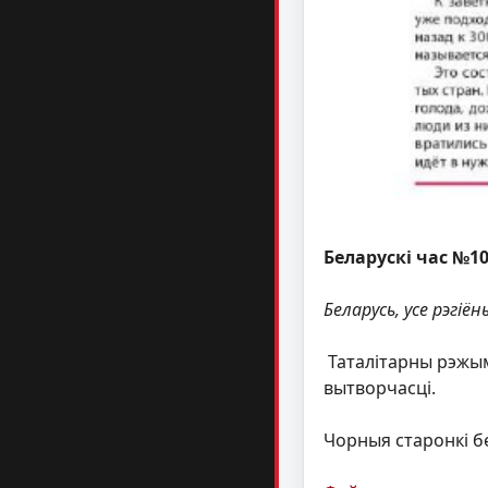
Беларускі час №1
Беларусь, усе рэгіён
Таталітарны рэжым
вытворчасці.
Чорныя старонкі бе