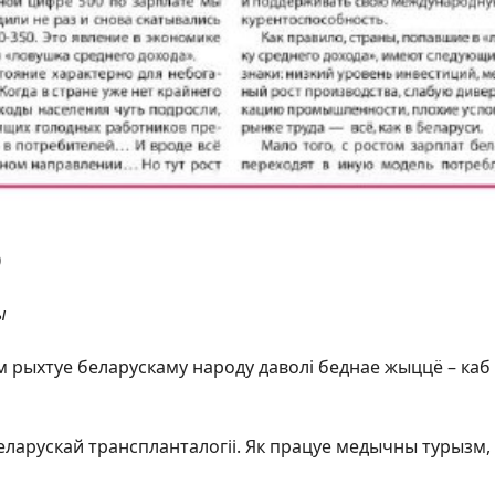
0
ы
 рыхтуе беларускаму народу даволі беднае жыццё – каб х
ларускай транспланталогіі. Як працуе медычны турызм, 