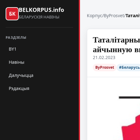
BELKORPUS.info
БК
Корпус
/
ByProsvet
/
Татал
БЕЛАРУСКІЯ НАВІНЫ
Таталітарны
РАЗДЗЕЛЫ
айчынную в
BY1
21.02.2023
Навіны
ByProsvet
#Беларусь
Далучыцца
Рэдакцыя