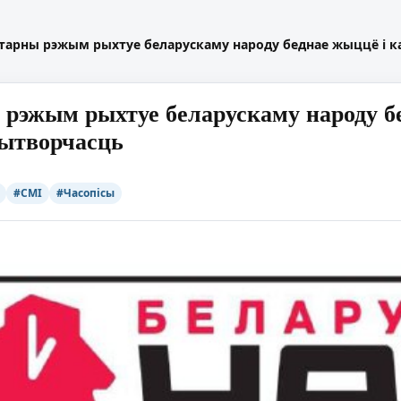
ітарны рэжым рыхтуе беларускаму народу беднае жыццё і 
 рэжым рыхтуе беларускаму народу б
ытворчасць
#СМІ
#Часопісы