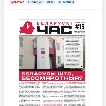
ByProsvet
#Беларусь
#СМІ
#Часопісы