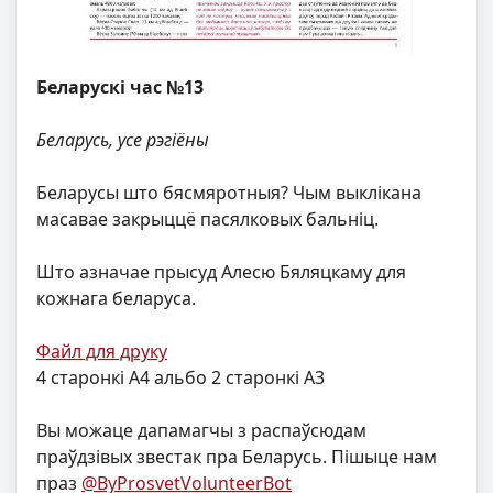
Беларускі час №13
Беларусь, усе рэгіёны
Беларусы што бясмяротныя? Чым выклікана
масавае закрыццё пасялковых бальніц.
Што азначае прысуд Алесю Бяляцкаму для
кожнага беларуса.
Файл для друку
4 старонкі А4 альбо 2 старонкі А3
Вы можаце дапамагчы з распаўсюдам
праўдзівых звестак пра Беларусь. Пішыце нам
праз
@ByProsvetVolunteerBot