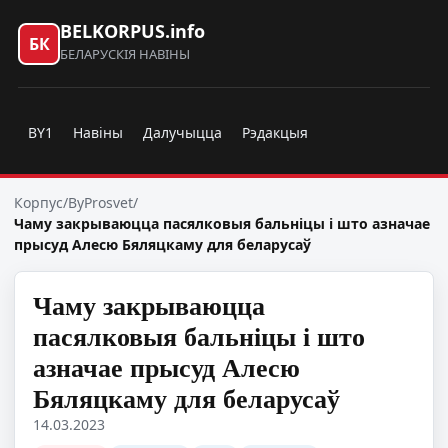
BELKORPUS.info
БК
БЕЛАРУСКІЯ НАВІНЫ
BY1
Навіны
Далучыцца
Рэдакцыя
Корпус
/
ByProsvet
/
Чаму закрываюцца пасялковыя бальніцы і што азначае
прысуд Алесю Бяляцкаму для беларусаў
Чаму закрываюцца
пасялковыя бальніцы і што
азначае прысуд Алесю
Бяляцкаму для беларусаў
14.03.2023