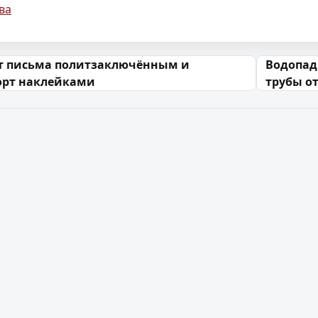
ва
 запісах
т письма политзаключённым и
Водопад
орт наклейками
трубы о