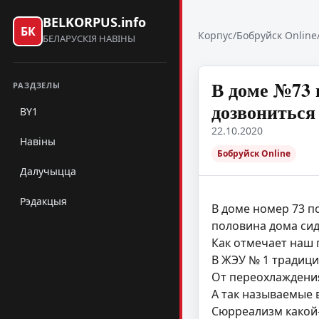
BELKORPUS.info
БК
Корпус
/
Бобруйск Online
БЕЛАРУСКІЯ НАВІНЫ
В доме №73 
РАЗДЗЕЛЫ
дозвонитьс
BY1
22.10.2020
Навіны
Бобруйск Online
Далучыцца
Рэдакцыя
В доме номер 73 п
половина дома сид
Как отмечает наш
В ЖЭУ № 1 традици
От переохлаждения
А так называемые
Сюрреализм какой-