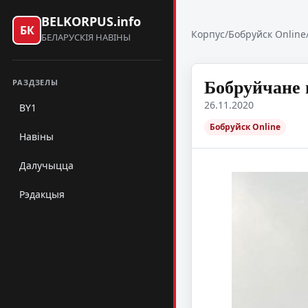
BELKORPUS.info
БК
Корпус
/
Бобруйск Online
БЕЛАРУСКІЯ НАВІНЫ
Бобруйчане 
РАЗДЗЕЛЫ
26.11.2020
BY1
Бобруйск Online
Навіны
Далучыцца
Рэдакцыя