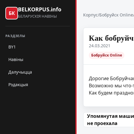
BELKORPUS.info
БК
Корпус
/
Бобруйск Online
БЕЛАРУСКІЯ НАВІНЫ
Как бобруйч
РАЗДЗЕЛЫ
24.03.2021
BY1
Бобруйск Online
Навіны
Далучыцца
Дорогие Бобруйча
Рэдакцыя
Возможно мы что-т
Как будем праздно
Навігацыя па
Упомянутая маши
не проехала