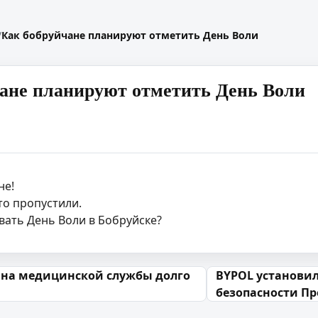
/
Как бобруйчане планируют отметить День Воли
ане планируют отметить День Воли
не!
о пропустили.
вать День Воли в Бобруйске?
 запісах
на медицинской службы долго
BYPOL установи
безопасности П