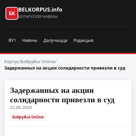
BELKORPUS.info
БК
БЕЛАРУСКІЯ НАВІНЫ
BY1
Навіны
Далучыцца
Рэдакцыя
Корпус
/
Бобруйск Online
/
Задержанных на акции солидарности привезли в суд
Задержанных на акции
солидарности привезли в суд
22.06.2020
Бобруйск Online