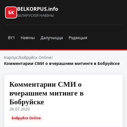
BELKORPUS.info
БК
БЕЛАРУСКІЯ НАВІНЫ
BY1
Навіны
Далучыцца
Рэдакцыя
Корпус
/
Бобруйск Online
/
Комментарии СМИ о вчерашнем митинге в Бобруйске
Комментарии СМИ о
вчерашнем митинге в
Бобруйске
26.07.2020
Бобруйск Online