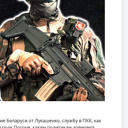
е Беларуси от Лукашенко, службу в ПКК, как
и полк Погоня, каким политикам доверяют