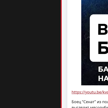
https://youtu.be/k
Боец “Сенат” из п
выглядит мясорубк