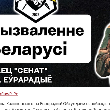
vqfluwR_Pc
олка Калиновского на Еврорадио! Обсуждаем освобождени
а под Бахмутом, Сахащика и Азарова, батальон Террор 