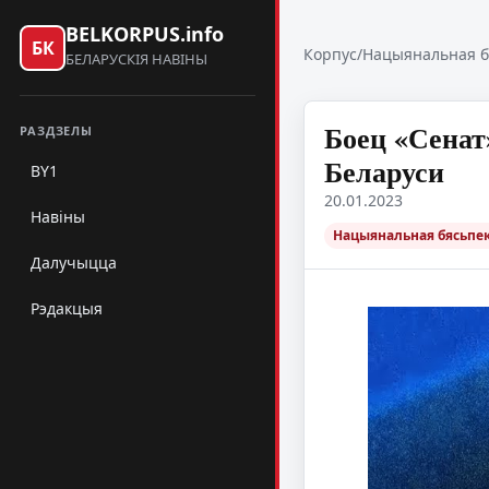
BELKORPUS.info
БК
Корпус
/
Нацыянальная б
БЕЛАРУСКІЯ НАВІНЫ
Боец «Сенат
РАЗДЗЕЛЫ
Беларуси
BY1
20.01.2023
Навіны
Нацыянальная бясьпек
Далучыцца
Рэдакцыя