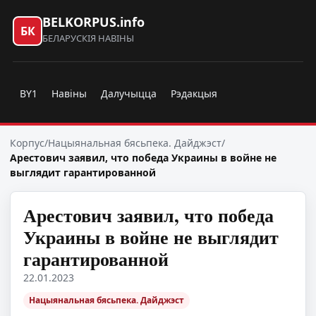
BELKORPUS.info
БК
БЕЛАРУСКІЯ НАВІНЫ
BY1
Навіны
Далучыцца
Рэдакцыя
Корпус
/
Нацыянальная бясьпека. Дайджэст
/
Арестович заявил, что победа Украины в войне не
выглядит гарантированной
Арестович заявил, что победа
Украины в войне не выглядит
гарантированной
22.01.2023
Нацыянальная бясьпека. Дайджэст