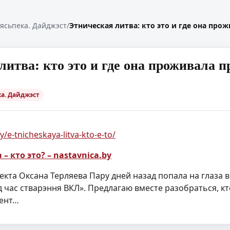
ясьпека. Дайджэст
/
Этническая литва: кто это и где она про
литва: кто это и где она проживала 
а. Дайджэст
y/e-tnicheskaya-litva-kto-e-to/
– кто это? – nastavnica.by
оекта Оксана Терляева Пару дней назад попала на глаз
д час стварэння ВКЛ». Предлагаю вместе разобраться, кт
ент…