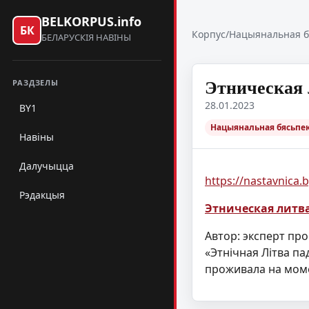
BELKORPUS.info
БК
Корпус
/
Нацыянальная б
БЕЛАРУСКІЯ НАВІНЫ
Этническая 
РАЗДЗЕЛЫ
28.01.2023
BY1
Нацыянальная бясьпек
Навіны
Далучыцца
https://nastavnica.b
Рэдакцыя
Этническая литва 
Автор: эксперт пр
«Этнiчная Лiтва па
проживала на мом