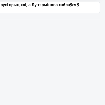
русі прыціхлі, а Лу тэрмінова сабраўся ў