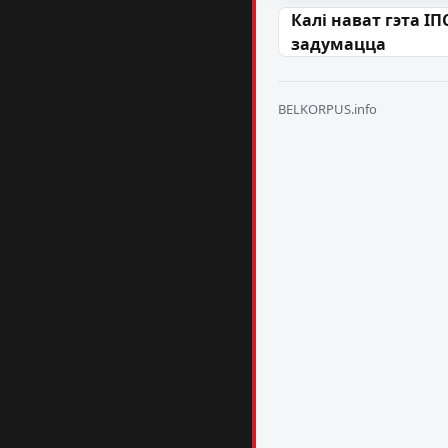
Навігацыя па
Калі нават гэта І
задумацца
BELKORPUS.info