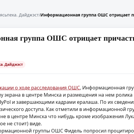
ясьпека. Дайджэст
/
Информационная группа ОШС отрицает пр
ная группа ОШС отрицает причастно
а. Дайджэст
кации о ходе расследования ОШС
, Информационная гру
у экрана в центре Минска и размещения на нем ролика
yPol и завершающими кадрами ералаша. По их сведени
изического доступа. Как отметили в информационной гр
не в центре Минска что нибудь кроме изображения Лук
е не стоит) виде.
ормационной группы ОШС Фидель попросил процитиро