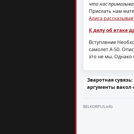
что нас примазыва
Прислать нам мат
Алиса рассказывае
К делу об атаке д
Вступление Необхо
самолет А-50. Опи
это не мы. Однак
Навігацыя па
Зваротная сувязь:
аргументы вакол 
BELKORPUS.info