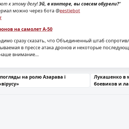
ют к этому делу!
Эй, в конторе, вы совсем обурели?
“
ериал можно через бота @
eestiebot
т
ронов на самолет А-50
димо сразу сказать, что Объединенный штаб сопротивл
сываемая в прессе атака дронов и некоторые последую
о наше внимание…
 запісах
 погляды на ролю Азарава і
Лукашенко в 
«вірусу»
боевиков и ла