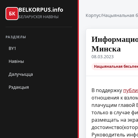
BELKORPUS.info
БК
Корпус
/
Нацыянальная б
БЕЛАРУСКІЯ НАВІНЫ
Информацион
РАЗДЗЕЛЫ
Минска
BY1
08.03.2023
Навіны
Нацыянальная бясьпек
Далучыцца
Рэдакцыя
В поддержку
публи
отношения к взлом
плачущим главой B
только в случае ф
размещать на экра
достоинство(которо
Руководитель инф