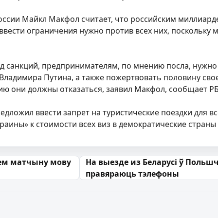
оссии Майкл Макфол считает, что российским миллиард
 ввести ограничения нужно против всех них, поскольку 
д санкций, предпринимателям, по мнению посла, нужно 
Владимира Путина, а также пожертвовать половину сво
ию они должны отказаться, заявил Макфол, сообщает РБ
редложил ввести запрет на туристические поездки для вс
раины» к стоимости всех виз в демократические страны
 запісах
ем матчыну мову
На выезде из Беларусі ў Польш
правяраюць тэлефоны