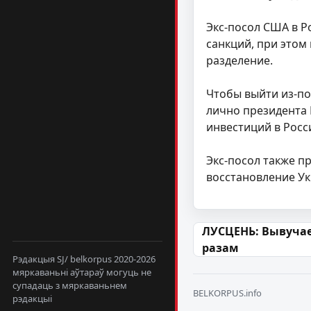
Экс-посол США в Р
санкций, при этом
разделение.
Чтобы выйти из-по
лично президента 
инвестиций в Росс
Экс-посол также п
восстановление Ук
Навігацыя па
ЛУСЦЕНЬ: Вывуча
разам
Рэдакцыя SJ/ belkorpus 2020-2026
мяркаваньні аўтараў могуць не
супадаць з мяркаваньнем
BELKORPUS.info
рэдакцыі