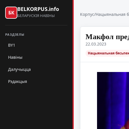
BELKORPUS.info
БК
Корпус
/
Нацыянальная б
БЕЛАРУСКІЯ НАВІНЫ
Макфол пред
РАЗДЗЕЛЫ
22.03.2023
BY1
Нацыянальная бясьпек
Навіны
Далучыцца
Рэдакцыя