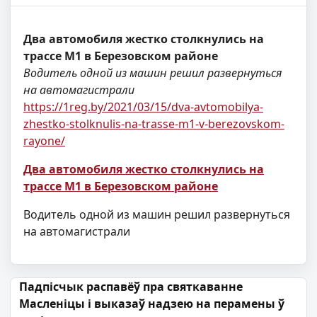
Два автомобиля жестко столкнулись на
трассе М1 в Березовском районе
Водитель одной из машин решил развернуться
на автомагистрали
https://1reg.by/2021/03/15/dva-avtomobilya-
zhestko-stolknulis-na-trasse-m1-v-berezovskom-
rayone/
Два автомобиля жестко столкнулись на
трассе М1 в Березовском районе
Водитель одной из машин решил развернуться
на автомагистрали
Навігацыя па запісах
Падпісчык распавёў пра святкаванне
Масленіцы і выказаў надзею на перамены ў