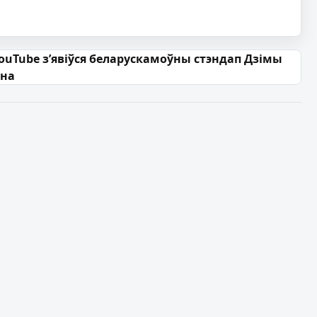
ouTube з’явіўся беларускамоўны стэндап Дзімы
яна