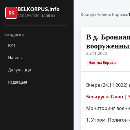
BELKORPUS.info
БК
Корпус
/
Навіны Бярозы
/
БЕЛАРУСКІЯ НАВІНЫ
В д. Бронна
РАЗДЗЕЛЫ
вооруженных
BY1
25.11.2022
Навіны
Навіны Бярозы
Далучыцца
Рэдакцыя
Вчера (24.11.2022)
Беларускі Гаюн | 
Мониторинг военной
1. Утром. Полигон