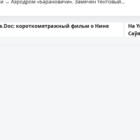
ичи → Аэродром «Барановичи». Замечен тентовый…
 запісах
а.Doc: короткометражный фильм о Нине
На Y
Саў