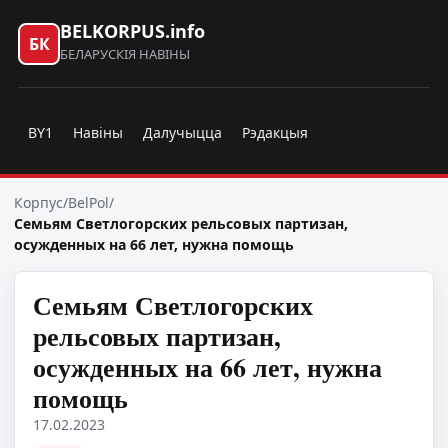
BELKORPUS.info
БК
БЕЛАРУСКІЯ НАВІНЫ
BY1
Навіны
Далучыцца
Рэдакцыя
Корпус
/
BelPol
/
Семьям Светлогорских рельсовых партизан,
осужденных на 66 лет, нужна помощь
Семьям Светлогорских
рельсовых партизан,
осужденных на 66 лет, нужна
помощь
17.02.2023