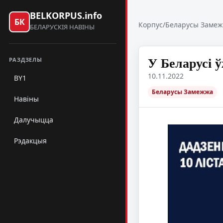
BELKORPUS.info
БК
Корпус
/
Беларусы Заме
БЕЛАРУСКІЯ НАВІНЫ
У Беларусі 
РАЗДЗЕЛЫ
10.11.2022
BY1
Беларусы Замежжа
Навіны
Далучыцца
Рэдакцыя