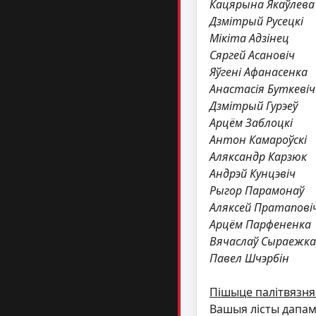
Кацярына Якаўлева
Дзмітрый Русецкі
Мікіта Адзінец
Сяргей Асановіч
Яўгені Афанасенка
Анастасія Буткевіч
Дзмітрый Гурэеў
Арцём Заблоцкі
Антон Камароўскі
Аляксандр Карзюк
Андрэй Кунцэвіч
Рыгор Парамонаў
Аляксей Пратапові
Арцём Парфененка
Вячаслаў Сыраежка
Павел Шчэрбін
Пішыце палітвязня
Вашыя лісты дапама