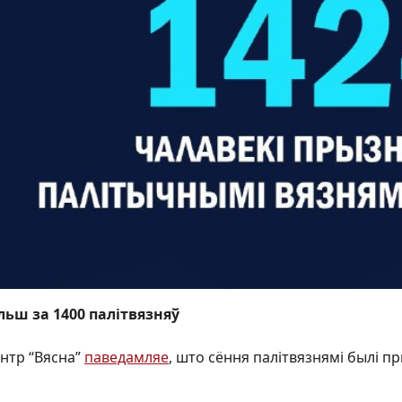
льш за 1400 палітвязняў
нтр “Вясна”
паведамляе
, што сёння палітвязнямі былі п