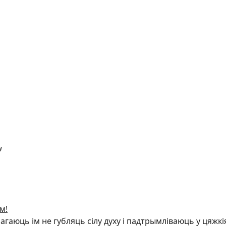
ч
м!
гаюць ім не губляць сілу духу і падтрымліваюць у цяжкі