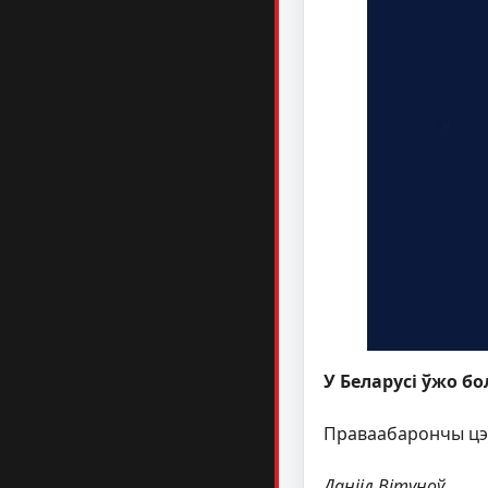
У Беларусі ўжо бо
Праваабарончы цэ
Данііл Вітуноў