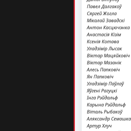
Павел Далгакоў
Сяргей Жогла
Мікалай Завадскі
Антон Касцючэнка
Анастасія Кізім
Ксенія Котава
Уладзімір Лысак
Віктар Мацяйковіч
Віктар Мазанік
Алесь Папковіч
Ян Папковіч
Уладзімір Паўлаў
Яўгені Рагуцкі
Інга Рэйдальф
Карына Рэйдальф
Віталь Рыбакоў
Аляксандр Семашка
Артур Хлуч