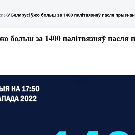
жжа
/
У Беларусі ўжо больш за 1400 палітвязняў пасля прызна
ўжо больш за 1400 палітвязняў пасля