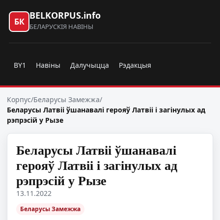
BELKORPUS.info
БК
БЕЛАРУСКІЯ НАВІНЫ
BY1
Навіны
Далучыцца
Рэдакцыя
Корпус
/
Беларусы Замежжа
/
Беларусы Латвіі ўшанавалі герояў Латвіі і загінулых ад
рэпрэсій у Рызе
Беларусы Латвіі ўшанавалі
герояў Латвіі і загінулых ад
рэпрэсій у Рызе
13.11.2022
Беларусы Замежжа