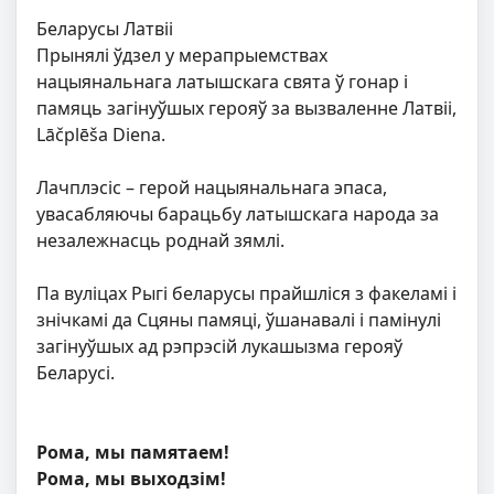
Беларусы Латвіі
Прынялі ўдзел у мерапрыемствах
нацыянальнага латышскага свята ў гонар і
памяць загінуўшых герояў за вызваленне Латвіі,
Lāčplēša Diena.
Лачплэсiс – герой нацыянальнага эпаса,
увасабляючы барацьбу латышскага народа за
незалежнасць роднай зямлі.
Па вуліцах Рыгі беларусы прайшліся з факеламі і
знічкамі да Сцяны памяці, ўшанавалі і памінулі
загінуўшых ад рэпрэсій лукашызма герояў
Беларусі.
Рома, мы памятаем!
Рома, мы выходзім!