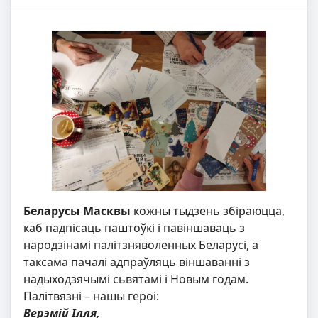
Беларусы Масквы
кожны тыдзень збіраюцца,
каб падпісаць паштоўкі і павіншаваць з
народзінамі палітзняволенных Беларусі, а
таксама пачалі адпраўляць віншаванні з
надыходзячымі сьвятамі і Новым годам.
Палітвязні – нашы героі:
Верэмій Ілля,