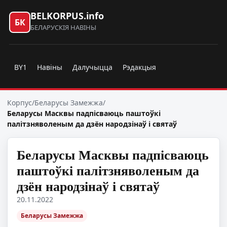
BELKORPUS.info
БК
БЕЛАРУСКІЯ НАВІНЫ
BY1
Навіны
Далучыцца
Рэдакцыя
Корпус
/
Беларусы Замежжа
/
Беларусы Масквы падпісваюць паштоўкі
палітзняволеным да дзён народзінаў і святаў
Беларусы Масквы падпісваюць
паштоўкі палітзняволеным да
дзён народзінаў і святаў
20.11.2022
Беларусы Замежжа