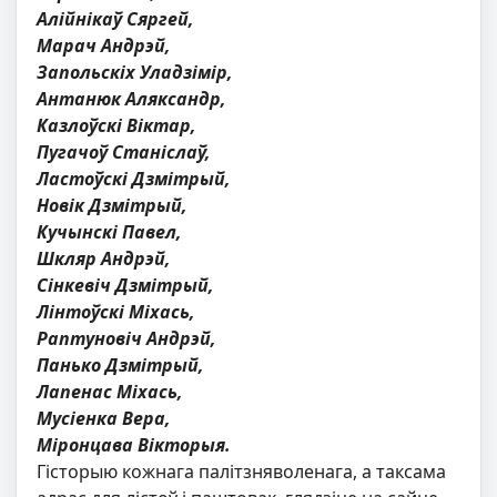
Алійнікаў Сяргей,
Марач Андрэй,
Запольскіх Уладзімір,
Антанюк Аляксандр,
Казлоўскі Віктар,
Пугачоў Станіслаў,
Ластоўскі Дзмітрый,
Новік Дзмітрый,
Кучынскі Павел,
Шкляр Андрэй,
Сінкевіч Дзмітрый,
Лінтоўскі Міхась,
Раптуновіч Андрэй,
Панько Дзмітрый,
Лапенас Міхась,
Мусіенка Вера,
Міронцава Вікторыя.
Гісторыю кожнага палітзняволенага, а таксама