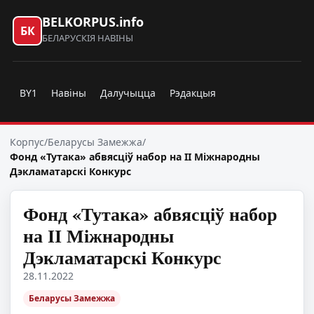
BELKORPUS.info
БК
БЕЛАРУСКІЯ НАВІНЫ
BY1
Навіны
Далучыцца
Рэдакцыя
Корпус
/
Беларусы Замежжа
/
Фонд «Тутака» абвясціў набор на ІІ Міжнародны
Дэкламатарскі Конкурс
Фонд «Тутака» абвясціў набор
на ІІ Міжнародны
Дэкламатарскі Конкурс
28.11.2022
Беларусы Замежжа