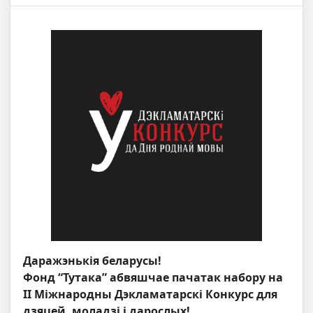
Даражэнькія беларусы!
Фонд “Тутака” абвяшчае пачатак набору на
ІІ Міжнародны Дэкламатарскі Конкурс для
дзяцей, моладзі і дарослых!