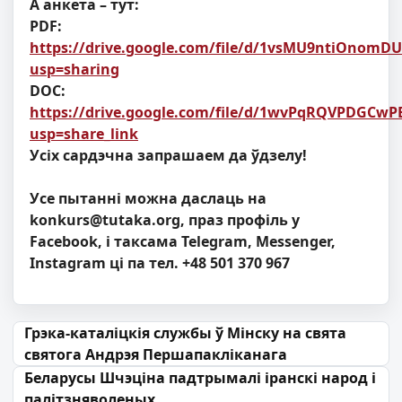
А анкета – тут:
PDF:
https://drive.google.com/file/d/1vsMU9ntiOnomD
usp=sharing
DOC:
https://drive.google.com/file/d/1wvPqRQVPDGCw
usp=share_link
Усіх сардэчна запрашаем да ўдзелу!
Усе пытанні можна даслаць на
konkurs@tutaka.org
, праз профіль у
Facebook, і таксама Telegram, Messenger,
Instagram ці па тел. +48 501 370 967
Навігацыя па запісах
Грэка-каталіцкія службы ў Мінску на свята
святога Андрэя Першапакліканага
Беларусы Шчэціна падтрымалі іранскі народ і
палітзняволеных