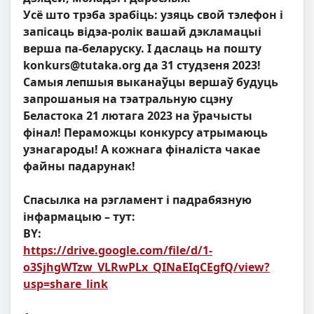
Усё што трэба зрабіць: узяць свой тэлефон і
запісаць відэа-ролік вашай дэкламацыі
верша па-беларуску. І даслаць на пошту
konkurs@tutaka.org
да 31 студзеня 2023!
Самыя лепшыя выканаўцы вершаў будуць
запрошаныя на тэатральную сцэну
Беластока 21 лютага 2023 на ўрачысты
фінал! Пераможцы конкурсу атрымаюць
узнагароды! А кожнага фіналіста чакае
файны падарунак!
Спасылка на рэгламент і падрабязную
інфармацыю – тут:
BY:
https://drive.google.com/file/d/1-
o3SjhgWTzw_VLRwPLx_QINaEIqCEgfQ/view?
usp=share_link