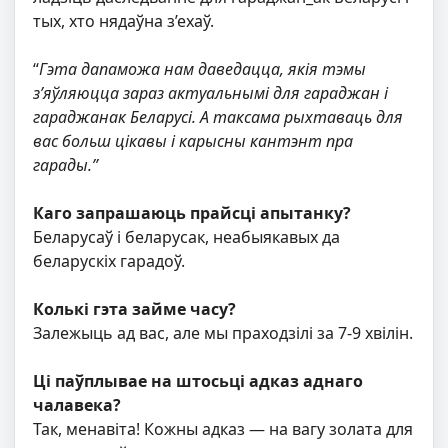
тых, хто нядаўна з’ехаў.
“
Гэта дапаможа нам даведацца, якія тэмы
з’яўляюцца зараз актуальнымі
для гараджан і
гараджанак Беларусі. А таксама рыхтаваць для
вас больш цікавы і карысны кантэнт пра
гарады.”
Каго запрашаюць прайсці
апытанку?
Беларусаў і беларусак, неабыякавых да
беларускіх гарадоў.
Колькі гэта займе часу?
Залежыць ад вас, але мы праходзілі за 7-9 хвілін.
Ці паўплывае на штосьці адказ аднаго
чалавека?
Так, менавіта! Кожны адказ — на вагу золата для