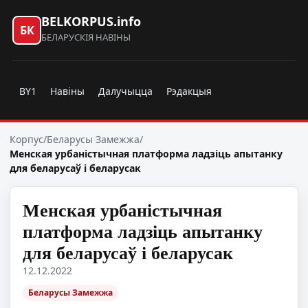
BELKORPUS.info
БК
БЕЛАРУСКІЯ НАВІНЫ
BY1
Навіны
Далучыцца
Рэдакцыя
Корпус
/
Беларусы Замежжа
/
Менская урбаністычная платформа ладзіць апытанку
для беларусаў і беларусак
Менская урбаністычная
платформа ладзіць апытанку
для беларусаў і беларусак
12.12.2022
Беларусы Замежжа