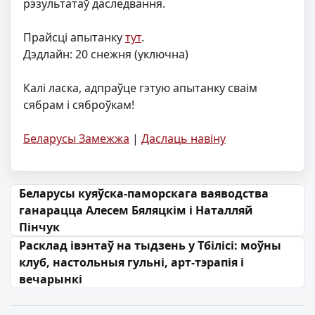
рэзультатаў даследвання.
Прайсці апытанку
тут
.
Дэдлайн: 20 снежня (уключна)
Калі ласка, адпраўце гэтую апытанку сваім
сябрам і сяброўкам!
Беларусы Замежжа
|
Даслаць навіну
Навігацыя па запісах
Беларусы куяўска-паморскага ваяводства
ганарацца Алесем Бяляцкім і Наталляй
Пінчук
Расклад івэнтаў на тыдзень у Тбілісі: моўны
клуб, настольныя гульні, арт-тэрапія і
вечарынкі