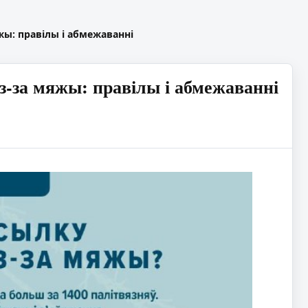
жы: правілы і абмежаванні
з-за мяжы: правілы і абмежаванні