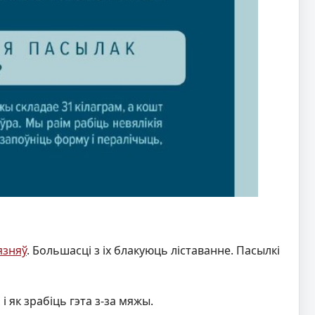
язняў
. Большасці з іх блакуюць ліставанне. Пасылкі
і як зрабіць гэта з-за мяжы.