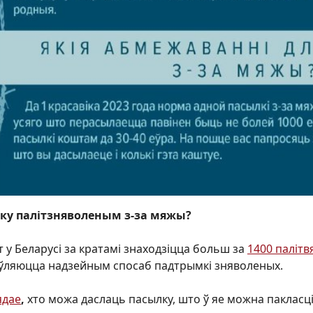
лку палітзняволеным з-за мяжы?
у Беларусі за кратамі знаходзіцца больш за
1400 палітв
з’яўляюцца надзейным спосаб падтрымкі зняволеных.
ядае
,
хто можа даслаць пасылку, што ў яе можна пакласці 