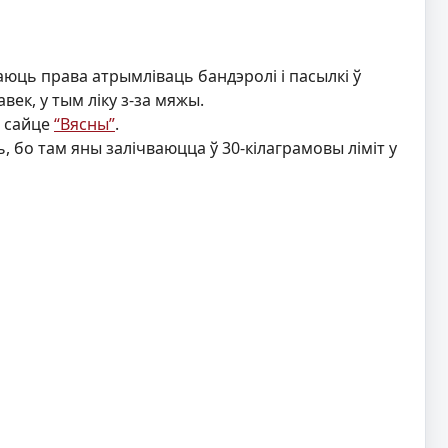
 маюць права атрымліваць бандэролі і пасылкі ў
ек, у тым ліку з-за мяжы.
а сайце
“Вясны”
.
ь, бо там яны залічваюцца ў 30-кілаграмовы ліміт у