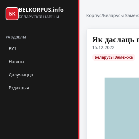
BELKORPUS.info
БК
Корпус
/
Беларусы Заме
БЕЛАРУСКІЯ НАВІНЫ
Як даслаць 
РАЗДЗЕЛЫ
15.12.2022
BY1
Беларусы Замежжа
Навіны
Далучыцца
Рэдакцыя