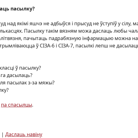
аць пасылку?
уд над якімі яшчэ не адбыўся і прысуд не ўступіў у сілу,
ькасцях. Пасылку такім вязням можа даслаць любы чалав
палітвязня, пачытаць падрабязную інфармацыю можна н
ўтрымліваюцца ў СІЗА-6 і СІЗА-7, пасылкі лепш не дасылац
ласці ў пасылку?
га дасылаць?
для пасылак з-за мяжы?
лку?
а
па спасылцы
.
|
Даслаць навіну