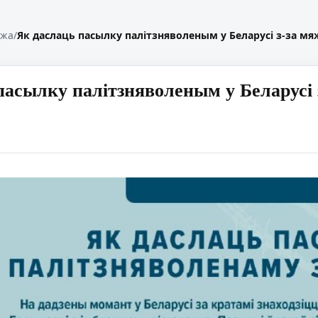
жжа
/
Як даслаць пасылку палітзняволеным у Беларусі з-за мя
пасылку палітзняволеным у Беларусі 