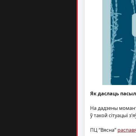
Як даслаць пасы
На дадзены момант 
ў такой сітуацыі 
ПЦ “Вясна”
распав