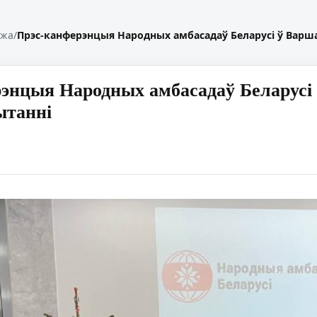
жжа
/
Прэс-канферэнцыя Народных амбасадаў Беларусі ў Варшав
энцыя Народных амбасадаў Беларусі ў
ытанні