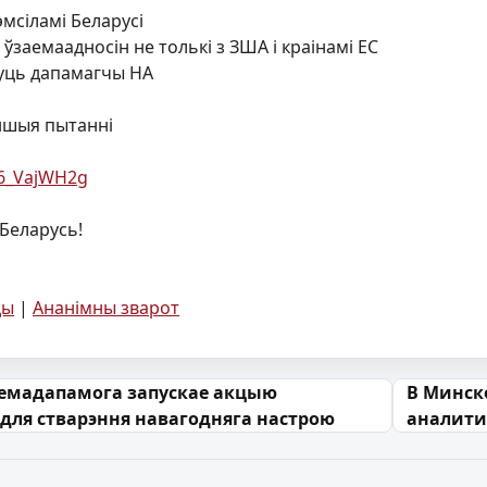
мсіламі Беларусі
ўзаемаадносін не толькі з ЗША і краінамі ЕС
уць дапамагчы НА
іншыя пытанні
g6_VajWH2g
 Беларусь!
ды
|
Ананімны зварот
 запісах
аемадапамога запускае акцыю
В Минск
 для стварэння навагодняга настрою
аналити