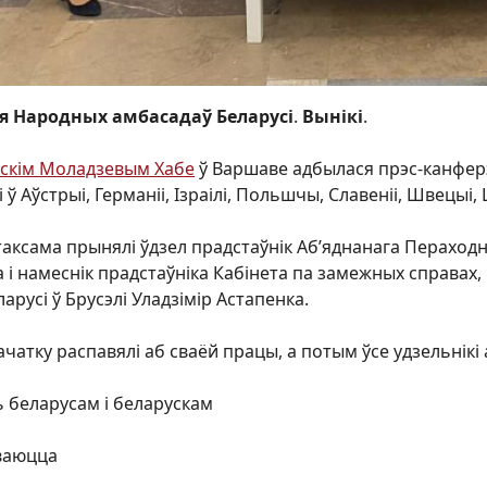
я Народных амбасадаў Беларусі
.
Вынікі
.
скім Моладзевым Хабе
ў Варшаве адбылася прэс-канфер
 ў Аўстрыі, Германіі, Ізраілі, Польшчы, Славеніі, Швецыі,
ксама прынялі ўдзел прадстаўнік Аб’яднанага Пераходнаг
і намеснік прадстаўніка Кабінета па замежных справах, на
русі ў Брусэлі Уладзімір Астапенка.
ачатку распавялі аб сваёй працы, а потым ўсе удзельнікі 
 беларусам і беларускам
ваюцца