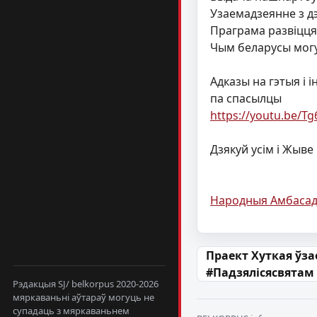
Узаемадзеянне з дэ
Праграма развіцця 
Чым беларусы мог
Адказы на гэтыя і 
па спасылцы
https://youtu.be/T
Дзякуй усім і Жыве
Народныя Амбаса
Навігацыя па
Праект Хуткая ўз
#Падзялісясвятам
Рэдакцыя SJ/ belkorpus 2020-2026
мяркаваньні аўтараў могуць не
супадаць з мяркаваньнем