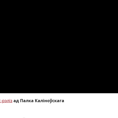
-рэліз
ад Палка Каліноўскага