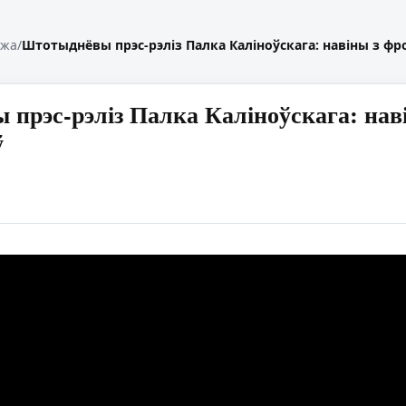
жжа
/
Штотыднёвы прэс-рэліз Палка Каліноўскага: навіны з фрон
прэс-рэліз Палка Каліноўскага: навін
ў