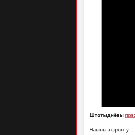
Штотыднёвы
прэс
Навіны з фронту