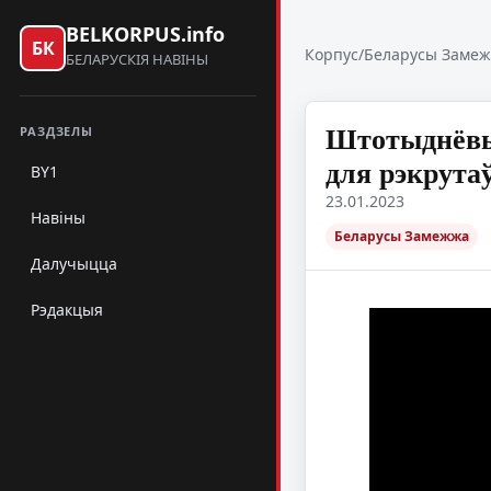
BELKORPUS.info
БК
Корпус
/
Беларусы Заме
БЕЛАРУСКІЯ НАВІНЫ
Штотыднёвы 
РАЗДЗЕЛЫ
для рэкрута
BY1
23.01.2023
Навіны
Беларусы Замежжа
Далучыцца
Рэдакцыя