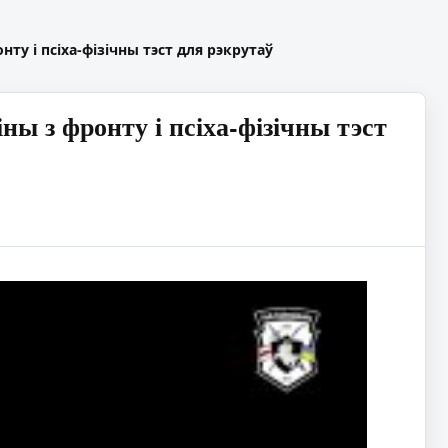
ту і псіха-фізічны тэст для рэкрутаў
ы з фронту і псіха-фізічны тэст