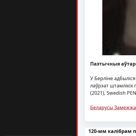
Паэтычныя аўтар
У Берліне адбыліся
лаўрэат штамлікіх 
(2021), Swedish PE
Беларусы Замежжа
Навігацыя па
120-мм калібрам п