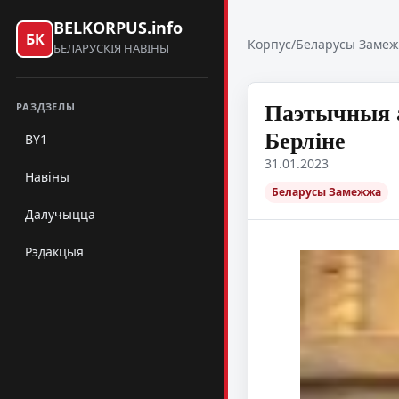
BELKORPUS.info
БК
Корпус
/
Беларусы Заме
БЕЛАРУСКІЯ НАВІНЫ
Паэтычныя а
РАЗДЗЕЛЫ
Берліне
BY1
31.01.2023
Навіны
Беларусы Замежжа
Далучыцца
Рэдакцыя