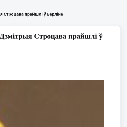
я Строцава прайшлі ў Берліне
 Дзмітрыя Строцава прайшлі ў