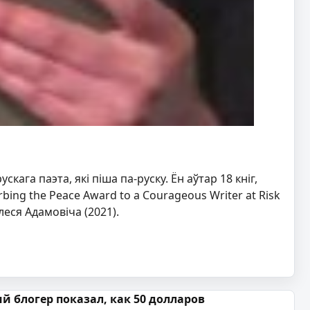
ага паэта, які піша па-руску. Ён аўтар 18 кніг,
bing the Peace Award to a Courageous Writer at Risk
леся Адамовіча (2021).
й блогер показал, как 50 долларов