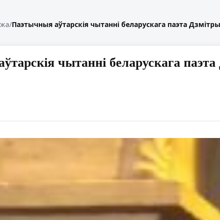
жжа
/
Паэтычныя аўтарскія чытанні беларускага паэта Дзмітры
ўтарскія чытанні беларускага паэта