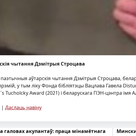
скія чытання Дзмітрыя Строцава
 паэтычныя аўтарскія чытання Дзмітрыя Строцава, беларуск
прэмій, у тым ліку Фонда бібліятэцы Вацлава Гавела Distur
N´s Tucholcky Award (2021) і беларускага ПЭН-цэнтра імя А
|
Даслаць навіну
 запісах
а галовах акупантаў: праца мінамётнага
Мински