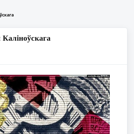
ўскага
я Каліноўскага