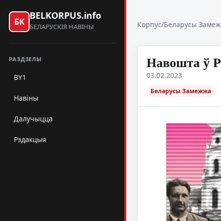
BELKORPUS.info
БК
Корпус
/
Беларусы Заме
БЕЛАРУСКІЯ НАВІНЫ
Навошта ў Р
РАЗДЗЕЛЫ
03.02.2023
BY1
Беларусы Замежжа
Навіны
Далучыцца
Рэдакцыя