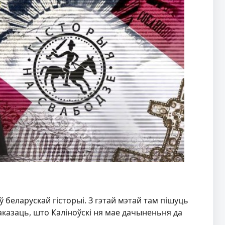
ў беларускай гісторыі. З гэтай мэтай там пішуць
даказаць, што Каліноўскі ня мае дачыненьня да