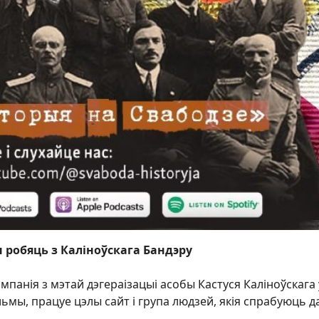
робяць з Каліноўскага Бандэру
ампанія з мэтай дэгераізацыі асобы Кастуся Каліноўскага 
льмы, працуе цэлы сайт і група людзей, якія спрабуюць 