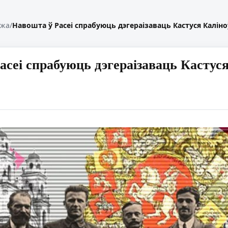
жжа
/
Навошта ў Расеі спрабуюць дэгераізаваць Кастуся Каліно
асеі спрабуюць дэгераізаваць Кастус