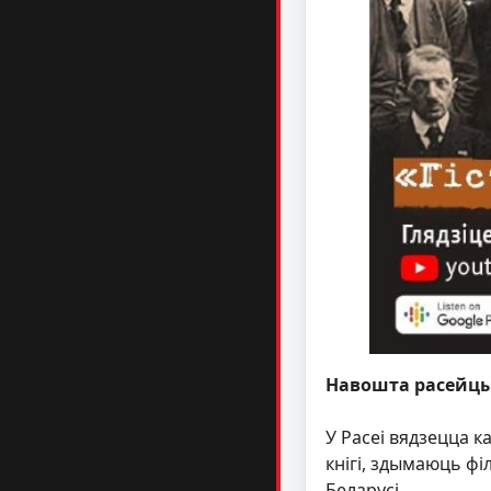
Навошта расейцы 
У Расеі вядзецца к
кнігі, здымаюць фі
Беларусі.