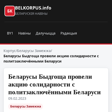
BELKORPUS.info
БК
БЕЛАРУСКІЯ НАВІНЫ
BY1
Навіны
Далучыцца
Рэдакцыя
Корпус
/
Беларусы Замежжа
/
Беларусы Быдгоща провели акцию солидарности с
политзаключёнными Беларуси
Беларусы Быдгоща провели
акцию солидарности с
политзаключёнными Беларуси
09.02.2023
Беларусы Замежжа