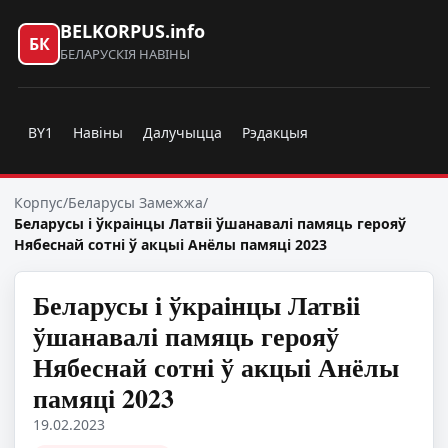
BELKORPUS.info
БК
БЕЛАРУСКІЯ НАВІНЫ
BY1
Навіны
Далучыцца
Рэдакцыя
Корпус
/
Беларусы Замежжа
/
Беларусы і ўкраінцы Латвіі ўшанавалі памяць герояў
Нябеснай сотні ў акцыі Анёлы памяці 2023
Беларусы і ўкраінцы Латвіі
ўшанавалі памяць герояў
Нябеснай сотні ў акцыі Анёлы
памяці 2023
19.02.2023