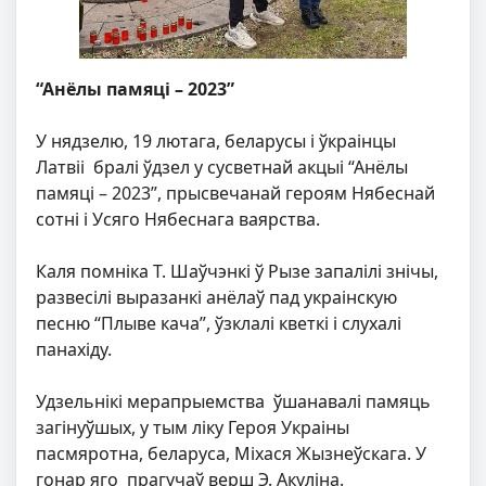
“Анёлы памяці – 2023”
У нядзелю, 19 лютага, беларусы і ўкраінцы
Латвіі бралі ўдзел у сусветнай акцыі “Анёлы
памяці – 2023”, прысвечанай героям Нябеснай
сотні і Усяго Нябеснага ваярства.
Каля помніка Т. Шаўчэнкі ў Рызе запалілі знічы,
развесілі выразанкі анёлаў пад украінскую
песню “Плыве кача”, ўзклалі кветкі і слухалі
панахіду.
Удзельнікі мерапрыемства ўшанавалі памяць
загінуўшых, у тым ліку Героя Украіны
пасмяротна, беларуса, Міхася Жызнеўскага. У
гонар яго прагучаў верш Э. Акуліна.