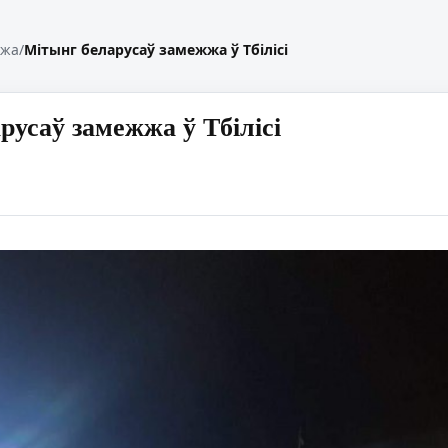
жжа
/
Мітынг беларусаў замежжа ў Тбілісі
русаў замежжа ў Тбілісі