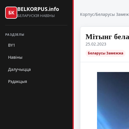
BELKORPUS.info
БК
Корпус
/
Беларусы Заме
БЕЛАРУСКІЯ НАВІНЫ
Мітынг бела
РАЗДЗЕЛЫ
25.02.2023
BY1
Беларусы Замежжа
Навіны
Далучыцца
Рэдакцыя