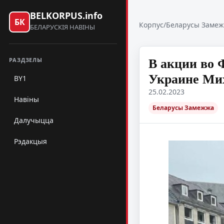
BELKORPUS.info
БК
Корпус
/
Беларусы Заме
БЕЛАРУСКІЯ НАВІНЫ
В акции во 
РАЗДЗЕЛЫ
Украине Ми
BY1
25.02.2023
Навіны
Беларусы Замежжа
Далучыцца
Рэдакцыя