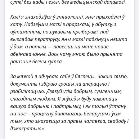
суткі без вады і ежы, без медыцынскай дапамогі.
Калі я знаходзіўся ў зняволенні, яны прыходзілі ў
хату. Надзеўшы маскі з прарэхамі, у абутку, з
аўтаматамі, пошукавымі прыборамі, пад
выглядам ператрусу, яны маглі падкінуць нешта
ў дом, а потым — павесіць на мяне новае
абвінавачанне. Вось чаму мною было прынята
рашэнне бегчы хутка.
За мяжой я адчуваю сябе ў бяспецы. Чакаю сям’ю,
дакументы і збіраю грошы на аперацыю і
рэабілітацыю. Дзякуй усім добрым, сумленным,
спагадным людзям. Я заўсёды буду памятаць
вашую дабрыню і падтрымку, і як толькі ўстану
на ногі – працягну дапамагаць беларусам і ўсім
тым, хто змагаецца за правы чалавека, свабоду і
дэмакратыю».