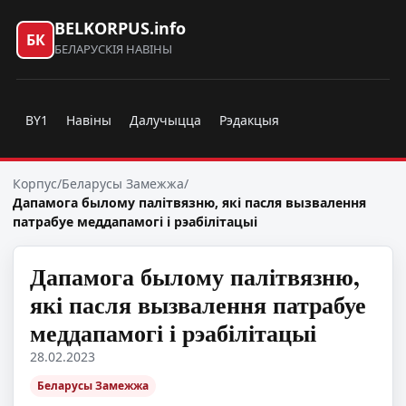
BELKORPUS.info
БК
БЕЛАРУСКІЯ НАВІНЫ
BY1
Навіны
Далучыцца
Рэдакцыя
Корпус
/
Беларусы Замежжа
/
Дапамога былому палітвязню, які пасля вызвалення
патрабуе меддапамогі і рэабілітацыі
Дапамога былому палітвязню,
які пасля вызвалення патрабуе
меддапамогі і рэабілітацыі
28.02.2023
Беларусы Замежжа