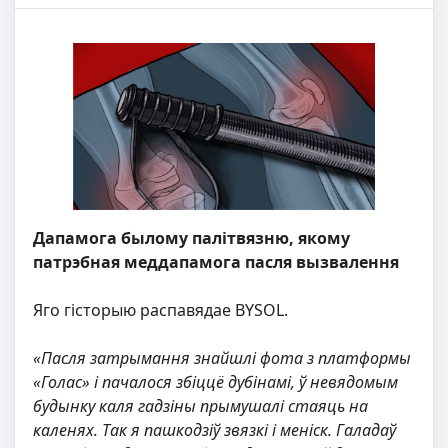
Дапамога былому палітвязню, якому
патрэбная меддапамога пасля вызвалення
Яго гісторыю распавядае BYSOL.
«Пасля затрымання знайшлі фота з платформы
«Голас» і пачалося збіццё дубінамі, ў невядомым
будынку каля гадзіны прымушалі стаяць на
каленях. Так я пашкодзіў звязкі і меніск. Галадаў