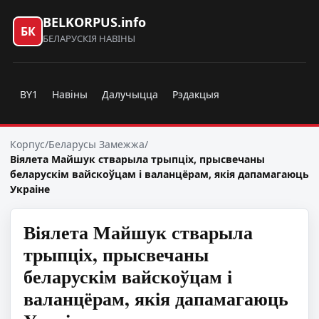
BELKORPUS.info
БК
БЕЛАРУСКІЯ НАВІНЫ
BY1
Навіны
Далучыцца
Рэдакцыя
Корпус
/
Беларусы Замежжа
/
Віялета Майшук стварыла трыпціх, прысвечаны
беларускім вайскоўцам і валанцёрам, якія дапамагаюць
Украіне
Віялета Майшук стварыла
трыпціх, прысвечаны
беларускім вайскоўцам і
валанцёрам, якія дапамагаюць