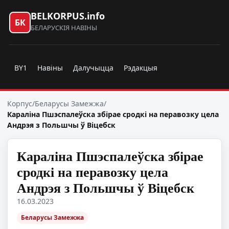
BELKORPUS.info
БК
БЕЛАРУСКІЯ НАВІНЫ
BY1
Навіны
Далучыцца
Рэдакцыя
Корпус
/
Беларусы Замежжа
/
Караліна Пшэспалеўска збірае сродкі на перавозку цела
Андрэя з Польшчы ў Віцебск
Караліна Пшэспалеўска збірае
сродкі на перавозку цела
Андрэя з Польшчы ў Віцебск
16.03.2023
Беларусы Замежжа