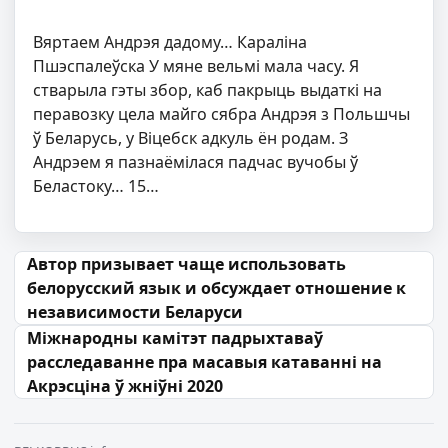
Вяртаем Андрэя дадому… Караліна
Пшэспалеўска У мяне вельмі мала часу. Я
стварыла гэты збор, каб пакрыць выдаткі на
перавозку цела майго сябра Андрэя з Польшчы
ў Беларусь, у Віцебск адкуль ён родам. З
Андрэем я пазнаёмілася падчас вучобы ў
Беластоку… 15…
Навігацыя па запісах
Автор призывает чаще использовать
белорусский язык и обсуждает отношение к
независимости Беларуси
Міжнародны камітэт падрыхтаваў
расследаванне пра масавыя катаванні на
Акрэсціна ў жніўні 2020